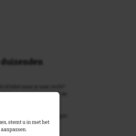
n duizenden
k of tekst waar je naar zocht?
 7700 tegelontwerpen met de
n en gezegden in onze
zegde die echt bij de ontvanger
en, stemt u in met het
tegel
met eigen tekst voor
n aanpassen.