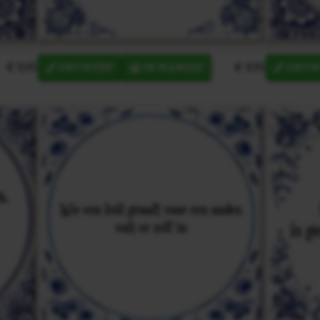
€ 9,95
€ 9,95
ONTWERP
IN MANDJE
ONTW