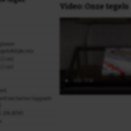
Video: Onze tegels
ginnen
gelofelijke reis
,2 cm)
,2 cm)
erd
rd van karton (upgrade
)
cl. 21% BTW)
e