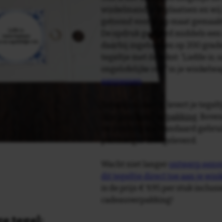
winkelmandje te plaatsen en wij 
getoond voor je op maat gemaak
De opdruk gebeurd middels een 
daarbij ingebakken op 200 graden 
tegeltje met de tekst: 'Liefde i
ongelofelijke reis' in je winkel
aanpassen
.
Tegelspreuken.nl levert je tegeltj
luxe geschenkverpakking
. Bove
verpakking als standaard gebrui
plakhanger meegeleverd.
Wacht niet langer
ontwerp eenvo
dit tegeltje direct toe aan je wi
is de prijs € 9,95 per stuk inclus
cadeauverpakking!
e tegel: