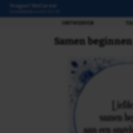
Vragen? Stel ze nu!
Gemiddelde score 9.3 / 10
ONTWERPEN
TA
Samen beginnen 