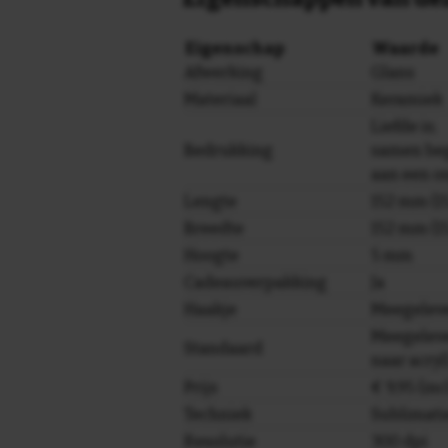
Eigenschap
Waarde
Afwerking
Glans
Materiaal
Keramiek
Liefde is;
Bedrukking
samen be
aan een on
Lengte
152 mm (15
Breedte
152 mm (15
Hoogte
5 mm
Cadeauverpakking
Ja
Haakje
Meegelev
Meegeleve
Standaard
naar acryl
Prijs
€ 9,95 (in
Techniek
Sublimati
Resolutie
300 dpi