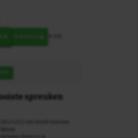
€ 9,95
N
IN MANDJE
OEK
mooiste spreuken
 (15,2 x 15,2 cm) wordt voorzien
r keuze.
 ontwerp direct in je