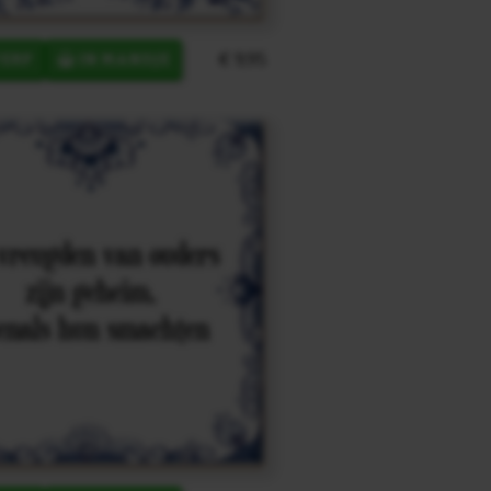
€ 9,95
ERP
IN MANDJE