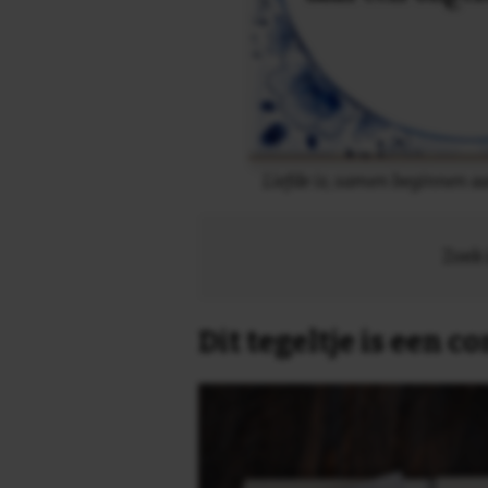
Liefde is; samen beginnen aa
Zoek 
Dit tegeltje is een 