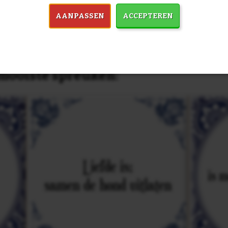
AANPASSEN
ACCEPTEREN
in 7759 spreuken:
Z
& mooiste spreuken: