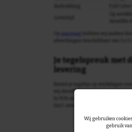
Bedrukking
Full Colo
Op werkda
Levertijd
dezelfde 
Op
aanvraag
hebben wij andere for
afwerkingen beschikbaar van 5 x 5 
Je tegelspreuk met d
levering
Bestel je tegeltje op werkdagen vo
wij dezelfde dag nog!
In 95% van de gevallen wordt je te
(incl. zaterdag) geleverd.
Wij gebruiken cookies
gebruik van