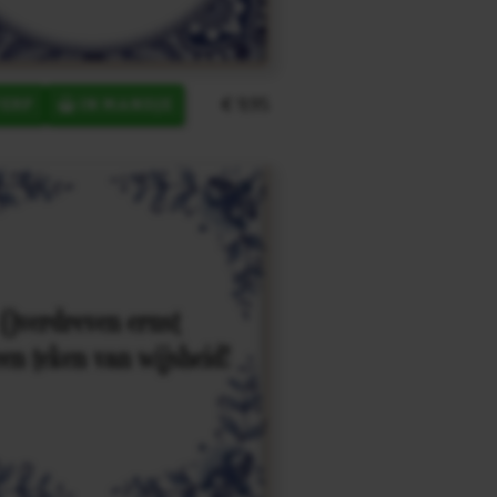
€ 9,95
ERP
IN MANDJE