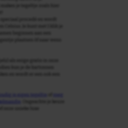
maken je tegeltje zoals hier
t!
speciaal procedé en wordt
Celsius. Je kunt met 1 klik je
s; samen beginnen aan een
wagentje plaatsen òf naar wens
e(s) als enige gratis in onze
ndien kun je de kartonnen
ken en wordt er een ook een
udig je eigen tegeltje
of
voeg
nkelmandje
. Ongeachte je keuze
ief onze unieke luxe