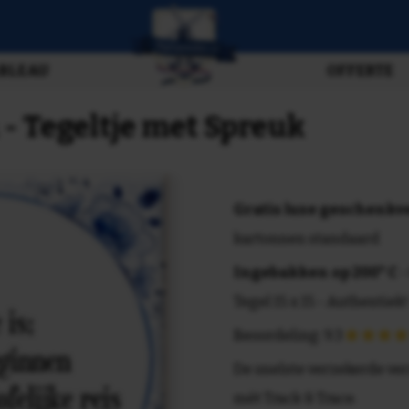
BLEAU
OFFERTE
- Tegeltje met Spreuk
Gratis luxe geschenk
kartonnen standaard
Ingebakken op 200° C
-
Tegel 15 x 15 - Authentiek!
Beoordeling: 9.3
De snelste verzekerde ve
mét Track & Trace.