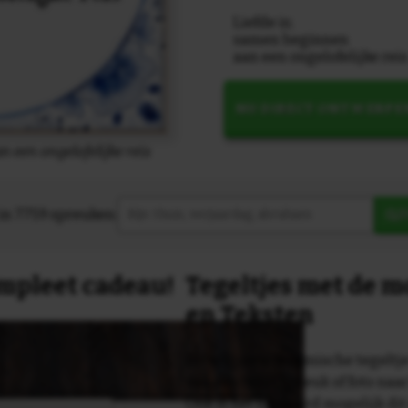
Liefde is;
samen beginnen
aan een ongelofelijke reis
NU DIRECT ONTWERPE
n een ongelofelijke reis
in 7759 spreuken:
Z
compleet cadeau!
Tegeltjes met de 
en Teksten
Dit originele keramische tegeltje
van een tekst, spreuk of foto naa
Ook is het uiteraard mogelijk dit