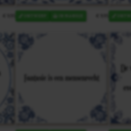
€ 9,95
€ 9,95
ONTWERP
IN MANDJE
ONTW