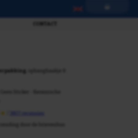
CONTACT
verpakking
, ophanghaakje &
 Geen Sticker - Keramische
/
3807 recensies
rzending door de brievenbus