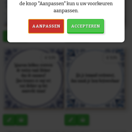
de knop "Aanpassen" kun u uw voorkeuren
aanpassen.
AANPASSEN
ACCEPTEREN