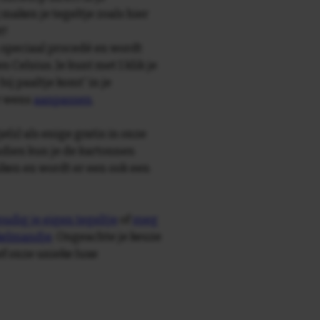
maken je tegeltje zoals hier
t!
speciaal procedé en wordt
Celsius. Je kunt met 1 klik je
bij paaltje komt' in je
r wens
aanpassen
.
e(s) als enige gratis in onze
ndien kun je de kartonnen
ken en wordt er een ook een
udig je eigen tegeltje
of
voeg
nkelmandje
. Ongeachte je keuze
ief onze unieke luxe