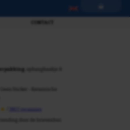
CONTACT
verpakking
, ophanghaakje &
 Geen Sticker - Keramische
/
3807 recensies
rzending door de brievenbus