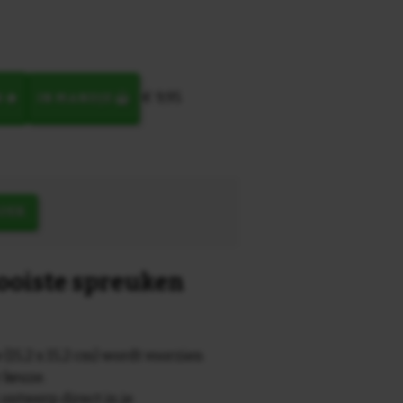
€ 9,95
N
IN MANDJE
OEK
mooiste spreuken
 (15,2 x 15,2 cm) wordt voorzien
r keuze.
 ontwerp direct in je