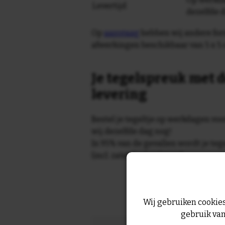
Levertijd
dezelfde 
Op
aanvraag
hebben wij andere for
afwerkingen beschikbaar van 5 x 5 
Je tegelspreuk met d
levering
Bestel je tegeltje op werkdagen vo
wij dezelfde dag nog!
In 95% van de gevallen wordt je te
(incl. zaterdag) geleverd.
Wij gebruiken cookies
gebruik van