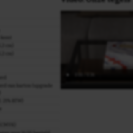
e komt
,2 cm)
,2 cm)
erd
rd van karton (upgrade
)
cl. 21% BTW)
e
r (CMYK)
gen voor 16.00 besteld,