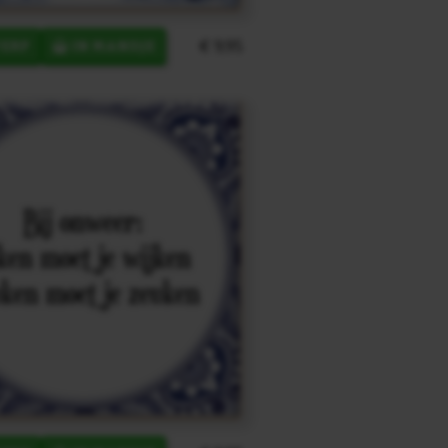
€ 9,95
ERP
IN MANDJE