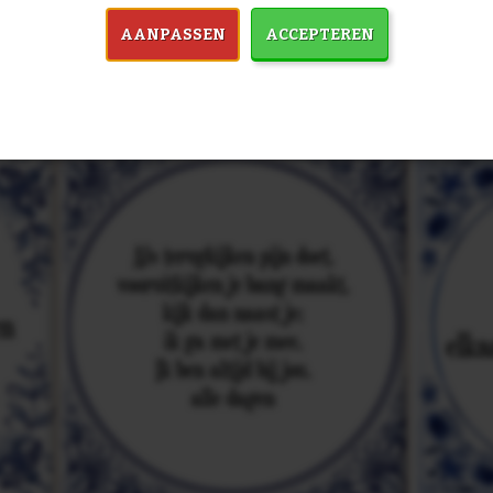
in 7759 spreuken:
Z
AANPASSEN
ACCEPTEREN
& mooiste spreuken: