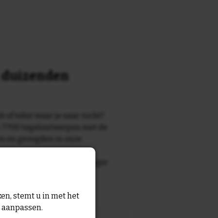
n duizenden
k of tekst waar je naar zocht?
 7700 tegelontwerpen met de
n en gezegden in onze
zegde die echt bij de ontvanger
tegel
met eigen tekst voor
en, stemt u in met het
n aanpassen.