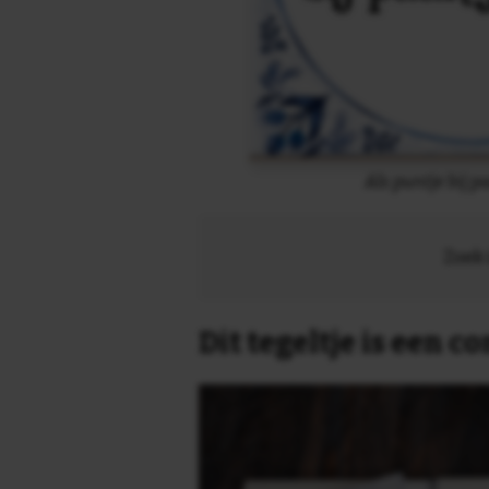
Als puntje bij p
Zoek 
Dit tegeltje is een 