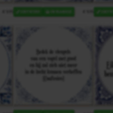
€ 9,95
€ 9,95
ONTWERP
IN MANDJE
ONTW