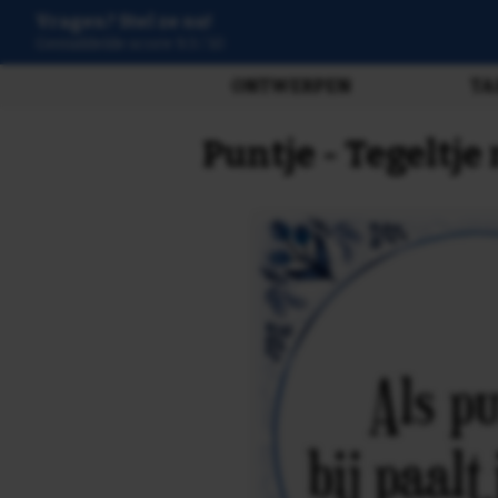
Vragen? Stel ze nu!
3807 beoordelingen
ONTWERPEN
TA
Puntje - Tegeltje