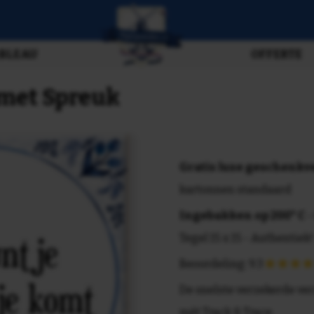
BLEAU
OFFERTE
 met Spreuk
Gratis luxe geschenk
kartonnen standaard
Ingebakken op 200° C
-
Tegel 15 x 15 - Authentiek!
Beoordeling: 9.3
De snelste verzekerde ve
mét Track & Trace.