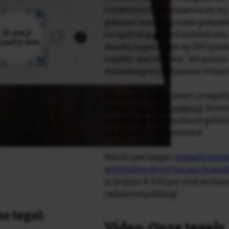
winkelmandje te plaatsen en wij 
getoond voor je op maat gemaak
De opdruk gebeurd middels een 
daarbij ingebakken op 200 graden 
tegeltje met de tekst: 'Als puntje 
winkelwagentje plaatsen òf naa
Tegelspreuken.nl levert je tegeltj
luxe geschenkverpakking
. Bove
verpakking als standaard gebrui
plakhanger meegeleverd.
Wacht niet langer
ontwerp eenvo
dit tegeltje direct toe aan je wi
is de prijs € 9,95 per stuk inclus
cadeauverpakking!
e tegel:
Video: Onze tegels