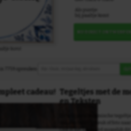
Als puntje
bij paaltje komt
NU DIRECT ONTWERPE
aaltje komt
in 7759 spreuken:
Z
compleet cadeau!
Tegeltjes met de 
en Teksten
Dit originele keramische tegeltje
van een tekst, spreuk of foto naa
Ook is het uiteraard mogelijk dit