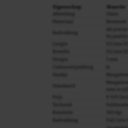
Eigenschap
Waarde
Afwerking
Glans
Materiaal
Keramiek
Als puntje
Bedrukking
bij paaltj
Lengte
152 mm (15
Breedte
152 mm (15
Hoogte
5 mm
Cadeauverpakking
Ja
Haakje
Meegelev
Meegeleve
Standaard
naar acryl
Prijs
€ 9,95 (in
Techniek
Sublimati
Resolutie
300 dpi
Bedrukking
Full Colo
Op werkda