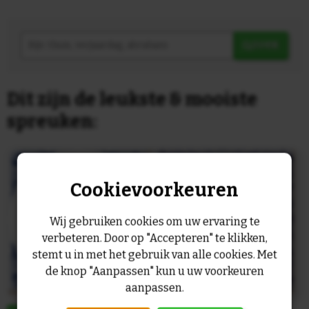
ZOEK
Dit zijn de leukste & mooiste
spreuken:
Cookievoorkeuren
Wij gebruiken cookies om uw ervaring te
verbeteren. Door op "Accepteren" te klikken,
stemt u in met het gebruik van alle cookies. Met
de knop "Aanpassen" kun u uw voorkeuren
aanpassen.