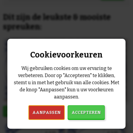
Dit zijn de leukste & mooiste
spreuken:
Cookievoorkeuren
Wij gebruiken cookies om uw ervaring te
verbeteren. Door op "Accepteren" te klikken,
stemt u in met het gebruik van alle cookies. Met
de knop "Aanpassen" kun u uw voorkeuren
aanpassen.
AANPASSEN
ACCEPTEREN