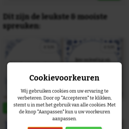
Dit zijn de leukste & mooiste
spreuken:
Cookievoorkeuren
Wij gebruiken cookies om uw ervaring te
verbeteren. Door op "Accepteren" te klikken,
stemt u in met het gebruik van alle cookies. Met
de knop "Aanpassen" kun u uw voorkeuren
aanpassen.