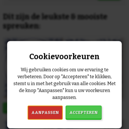
Dit zijn de leukste & mooiste
spreuken:
Cookievoorkeuren
Wij gebruiken cookies om uw ervaring te
verbeteren. Door op "Accepteren" te klikken,
stemt u in met het gebruik van alle cookies. Met
de knop "Aanpassen" kun u uw voorkeuren
aanpassen.
AANPASSEN
ACCEPTEREN