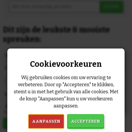
ZOEK
Dit zijn de leukste & mooiste
spreuken:
Cookievoorkeuren
Wij gebruiken cookies om uw ervaring te
verbeteren. Door op "Accepteren" te klikken,
stemt u in met het gebruik van alle cookies. Met
de knop "Aanpassen" kun u uw voorkeuren
aanpassen.
AANPASSEN
ACCEPTEREN