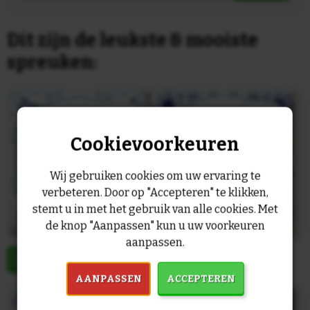
Dit zijn de leukste & mooiste
spreuken:
Cookievoorkeuren
Wij gebruiken cookies om uw ervaring te
verbeteren. Door op "Accepteren" te klikken,
stemt u in met het gebruik van alle cookies. Met
de knop "Aanpassen" kun u uw voorkeuren
aanpassen.
AANPASSEN
ACCEPTEREN