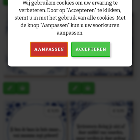
Wij gebruiken cookies om uw ervaring te
verbeteren. Door op "Accepteren" te klikken,
stemt u in met het gebruik van alle cookies. Met
de knop "Aanpassen" kun u uw voorkeuren
aanpassen.
AANPASSEN
ACCEPTEREN