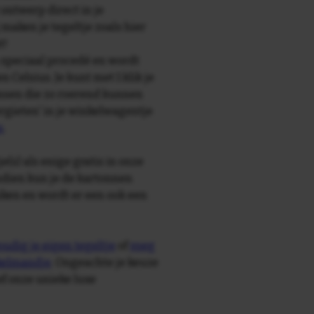
 ontwerp direct in je
maken je tegeltje zoals hier
t!
speciaal procedé en wordt
Celsius. Je kunt met 1 klik je
mensen die zo roerend kunnen
vergieten' in je winkelwagentje
n
.
e(s) als enige gratis in onze
ndien kun je de kartonnen
ken en wordt er een ook een
udig je eigen tegeltje
of
voeg
nkelmandje
. Ongeachte je keuze
ief onze unieke luxe