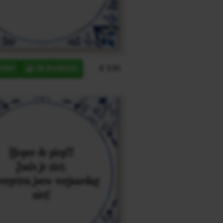
€ 9,95
ERP
IN MANDJE