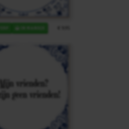
€ 9,95
ERP
IN MANDJE