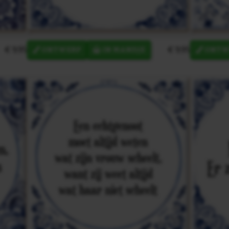
€ 9,95
€ 9,95
ONTWERP
IN MANDJE
ONTW