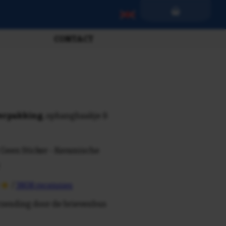
CONTACT
verpakking
, ophanghaakje &
 Geen Sticker - Keramische
/
3808 recensies
rzending door de brievenbus