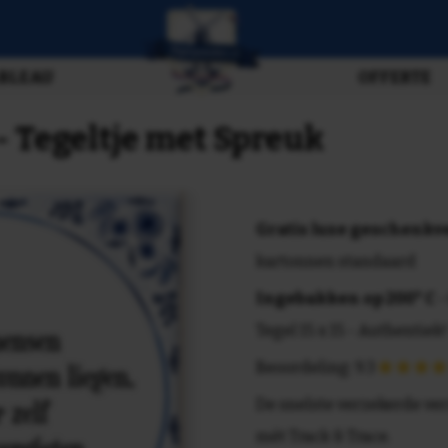
BLEAU
OFFERTE
 Tegeltje met Spreuk
Gratis luxe geschenk
kartonnen standaard
Ingebakken op 200° C
-
Tegel 15 x 15 - Authentiek!
Beoordeling: 9.3
De snelste verzekerde ve
mét Track & Trace.