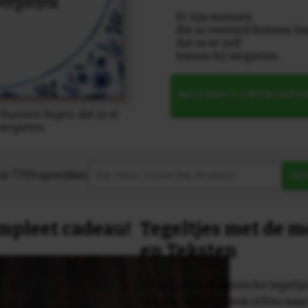
Er zijn mensen
die zo roerend kunnen li
dat ze er zelf
tranen bij vergieten
NU DIRECT ONTWERPE
 kunnen liegen, dat ze er
 vergieten
in 7759 spreuken:
Z
compleet cadeau!
Tegeltjes met de 
en Teksten
Dit originele keramische tegeltje
van een tekst, spreuk of foto naa