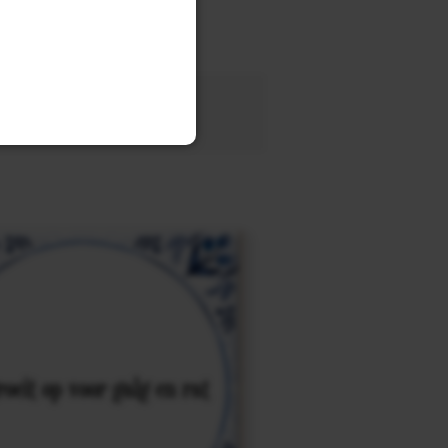
tegel
met eigen tekst voor
OEK