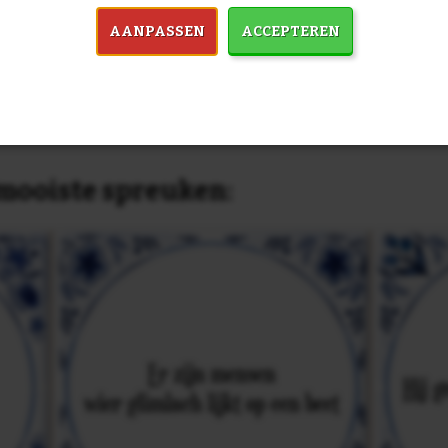
past, of anders
maak je je eigen 
dezelfde prijs!
AANPASSEN
ACCEPTEREN
in 7759 spreuken:
Z
& mooiste spreuken: