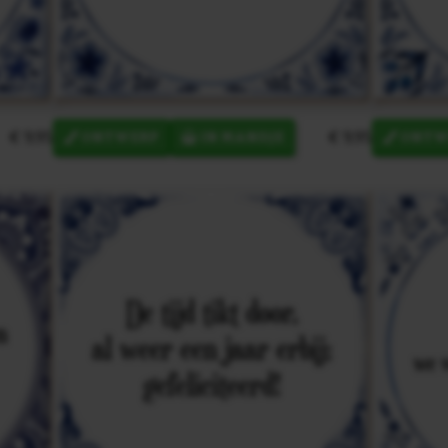
€ 9,95
€ 9,95
ONTWERP
IN MANDJE
ONTW