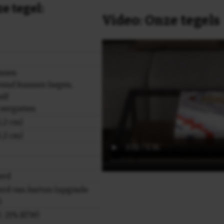
e tegel:
Video: Onze tegels
ensen
rend kunnen liegen,
elf
 vergieten
,2 cm)
,2 cm)
erd
rd van karton (upgrade
)
cl. 21% BTW)