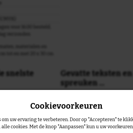
e
r (CMYK)
gen voor 16.00 besteld,
dag verzonden
maten, materialen en
cm tot en met 20 x 30 cm.
e snelste
Gevatte teksten e
spreuken ...
or 16:00 uur dan verzenden
Is dit nog niet helemaal de spreu
Cookievoorkeuren
Geen probleem wij hebben ruim
geltje de volgende werkdag
leukste spreuken, spreekwoorde
collectie.
 om uw ervaring te verbeteren. Door op "Accepteren" te klikk
Er is altijd wel een spreuk of ge
 alle cookies. Met de knop "Aanpassen" kun u uw voorkeure