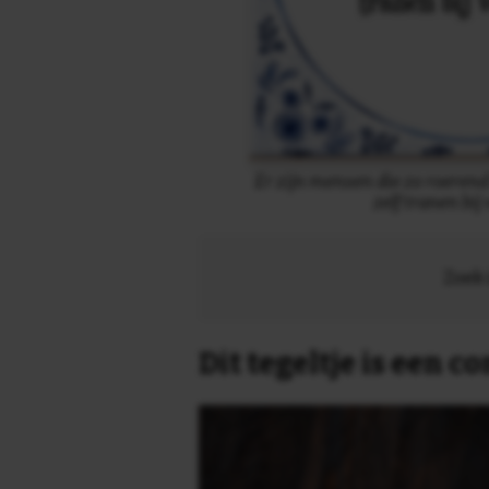
Er zijn mensen die zo roerend
zelf tranen bij
Zoek 
Dit tegeltje is een 