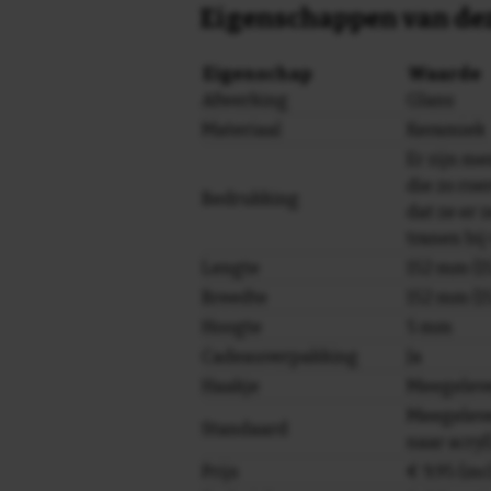
Eigenschappen van dez
Eigenschap
Waarde
Afwerking
Glans
Materiaal
Keramiek
Er zijn m
die zo roe
Bedrukking
dat ze er z
tranen bij
Lengte
152 mm (15
Breedte
152 mm (15
Hoogte
5 mm
Cadeauverpakking
Ja
Haakje
Meegelev
Meegeleve
Standaard
naar acryl
Prijs
€ 9,95 (in