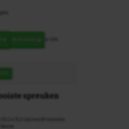
egen,
€ 9,95
N
IN MANDJE
OEK
mooiste spreuken
 (15,2 x 15,2 cm) wordt voorzien
r keuze.