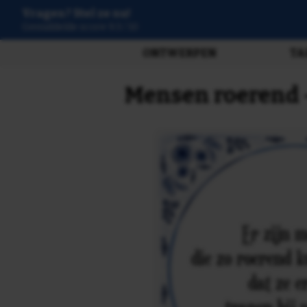
Vragen? Stel ze nu!
3808 beoordelingen
ONTWERPEN
TA
Mensen roerend -