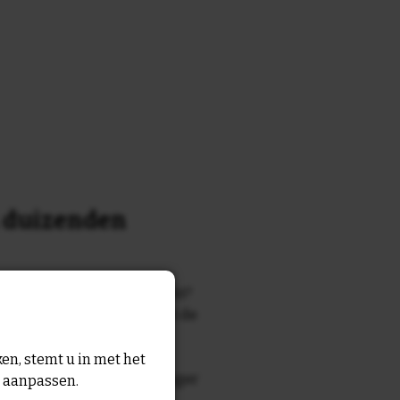
n duizenden
k of tekst waar je naar zocht?
 7700 tegelontwerpen met de
n en gezegden in onze
en, stemt u in met het
zegde die echt bij de ontvanger
n aanpassen.