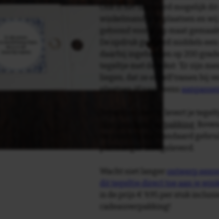
Ook is het uiteraard mogelijk dit
winkelmandje te plaatsen en wij 
getoond voor je op maat gemaak
De opdruk gebeurd middels een 
daarbij ingebakken op 200 graden 
tegeltje met de tekst: 'Er zijn 
liegen, dat ze er zelf tranen bij 
plaatsen òf naar wens
aanpasse
Tegelspreuken.nl levert je tegeltj
luxe geschenkverpakking
. Bove
verpakking als standaard gebrui
plakhanger meegeleverd.
Wacht niet langer
ontwerp eenvo
dit tegeltje direct toe aan je wi
is de prijs € 9,95 per stuk inclus
cadeauverpakking!