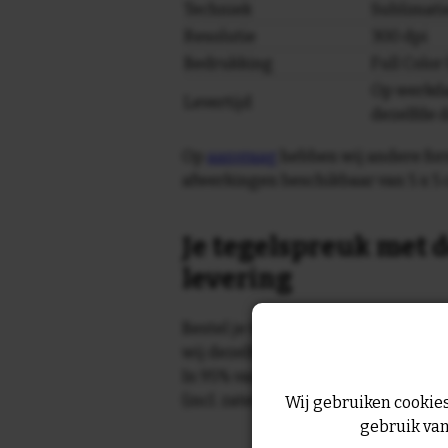
Techniek
Sublimati
Resolutie
300 dpi
Bedrukking
Full Colo
Op werkda
Levertijd
dezelfde 
Op
aanvraag
hebben wij andere for
afwerkingen beschikbaar van 5 x 5 
Je tegelspreuk met d
levering
Bestel je tegeltje op werkdagen vo
wij dezelfde dag nog!
In 95% van de gevallen wordt je te
(incl. zaterdag) geleverd.
Wij gebruiken cookies
gebruik van