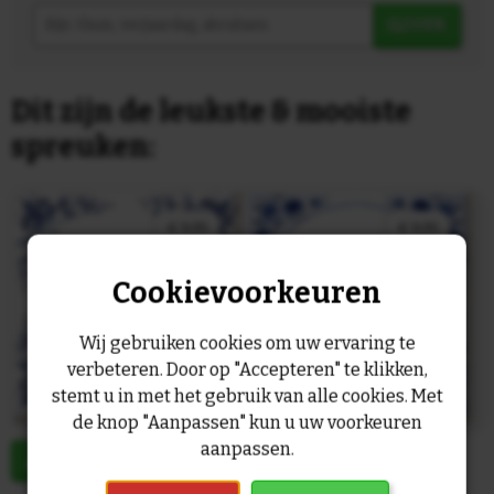
ZOEK
Dit zijn de leukste & mooiste
spreuken:
Cookievoorkeuren
Wij gebruiken cookies om uw ervaring te
verbeteren. Door op "Accepteren" te klikken,
stemt u in met het gebruik van alle cookies. Met
de knop "Aanpassen" kun u uw voorkeuren
aanpassen.