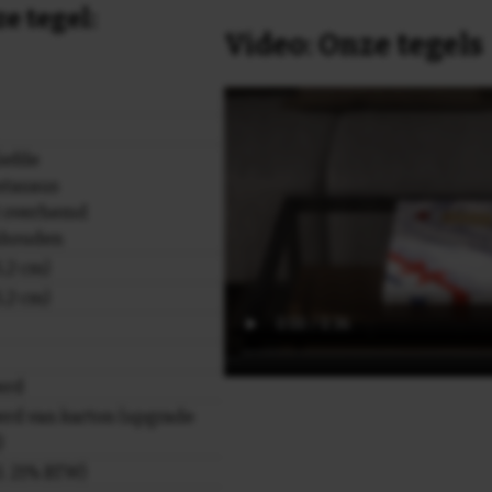
e tegel:
Video: Onze tegels
liefde
stasaus
t overhemd
nhouden
,2 cm)
,2 cm)
erd
rd van karton (upgrade
)
cl. 21% BTW)