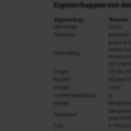
Eigenschappen van dez
Eigenschap
Waarde
Afwerking
Glans
Materiaal
Keramiek
Je kan de 
tussen pa
Bedrukking
en een wi
niet tege
Lengte
152 mm (15
Breedte
152 mm (15
Hoogte
5 mm
Cadeauverpakking
Ja
Haakje
Meegelev
Meegeleve
Standaard
naar acryl
Prijs
€ 9,95 (in