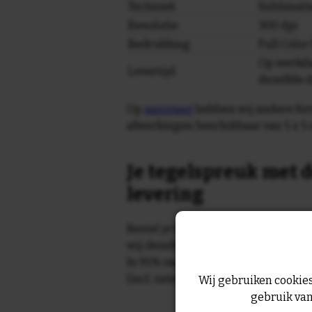
Techniek
Sublimati
Resolutie
300 dpi
Bedrukking
Full Colo
Op werkda
Levertijd
dezelfde 
Op
aanvraag
hebben wij andere for
afwerkingen beschikbaar van 5 x 5 
Je tegelspreuk met d
levering
Bestel je tegeltje op werkdagen vo
wij dezelfde dag nog!
In 95% van de gevallen wordt je te
(incl. zaterdag) geleverd.
Wij gebruiken cookies
gebruik van