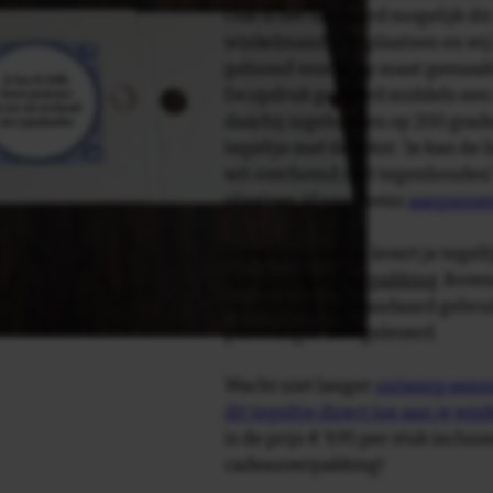
Ook is het uiteraard mogelijk dit
winkelmandje te plaatsen en wij 
getoond voor je op maat gemaak
De opdruk gebeurd middels een 
daarbij ingebakken op 200 graden 
tegeltje met de tekst: 'Je kan de
wit overhemd niet tegenhouden'
plaatsen òf naar wens
aanpasse
Tegelspreuken.nl levert je tegeltj
luxe geschenkverpakking
. Bove
verpakking als standaard gebrui
plakhanger meegeleverd.
Wacht niet langer
ontwerp eenvo
dit tegeltje direct toe aan je wi
is de prijs € 9,95 per stuk inclus
cadeauverpakking!