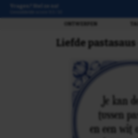
Vragen? Stel ze nu!
Gemiddelde score 9.3 / 10
ONTWERPEN
TA
Liefde pastasaus 