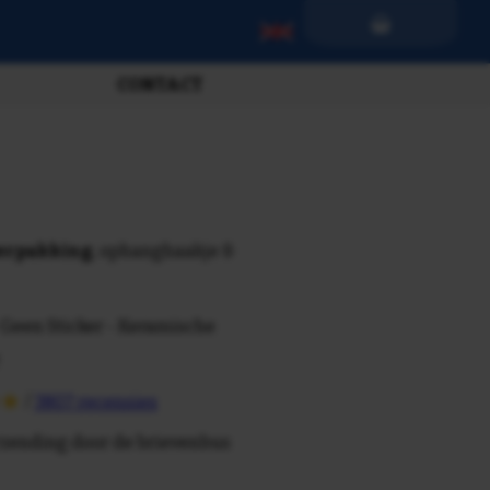
CONTACT
verpakking
, ophanghaakje &
 Geen Sticker - Keramische
/
3807 recensies
rzending door de brievenbus