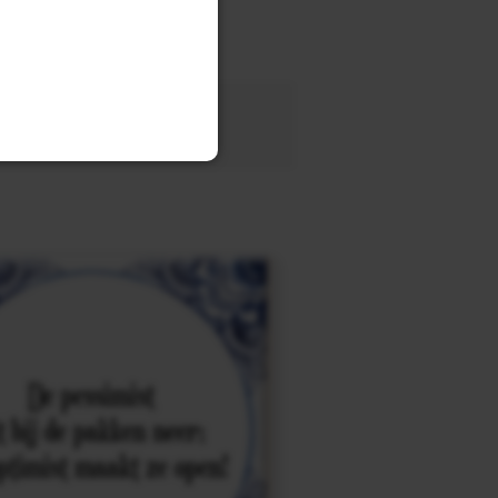
tegel
met eigen tekst voor
OEK