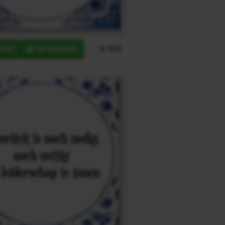
€ 9,95
ERP
IN MANDJE