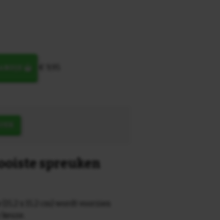
€ 9,95
MANDJE
OEK
mooiste spreuken
 (15,2 x 15,2 cm) wordt voorzien
r keuze.