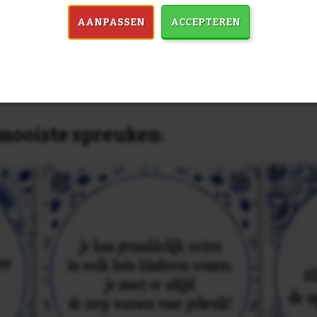
past, of anders
maak je je eigen 
dezelfde prijs!
AANPASSEN
ACCEPTEREN
in 7759 spreuken:
Z
& mooiste spreuken: