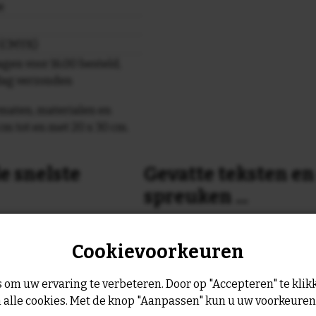
e
r (CMYK)
gen voor 16.00 besteld,
dag verzonden
maten, materialen en
cm tot en met 20 x 30 cm.
e snelste
Gevatte teksten e
spreuken ...
or 16:00 uur dan verzenden
Is dit nog niet helemaal de spreu
Cookievoorkeuren
Geen probleem wij hebben ruim
geltje de volgende werkdag
leukste spreuken, spreekwoorde
collectie.
 om uw ervaring te verbeteren. Door op "Accepteren" te klikk
Er is altijd wel een spreuk of ge
 alle cookies. Met de knop "Aanpassen" kun u uw voorkeure