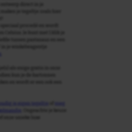
 ontwerp direct in je
maken je tegeltje zoals hier
t!
speciaal procedé en wordt
Celsius. Je kunt met 1 klik je
 liefde tussen pastasaus en een
 in je winkelwagentje
n
.
e(s) als enige gratis in onze
ndien kun je de kartonnen
ken en wordt er een ook een
udig je eigen tegeltje
of
voeg
nkelmandje
. Ongeachte je keuze
ief onze unieke luxe