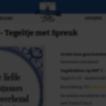
BLEAU
OFFERTE
- Tegeltje met Spreuk
Gratis luxe geschenk
kartonnen standaard
Ingebakken op 200° C
-
Tegel 15 x 15 - Authentiek!
Beoordeling: 9.3
De snelste verzekerde ve
mét Track & Trace.