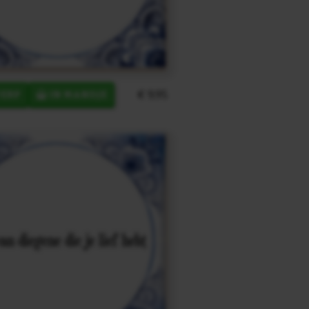
€ 9,95
ERP
IN MANDJE