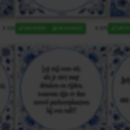
€ 9,95
€ 9,95
ONTWERP
IN MANDJE
ONTW