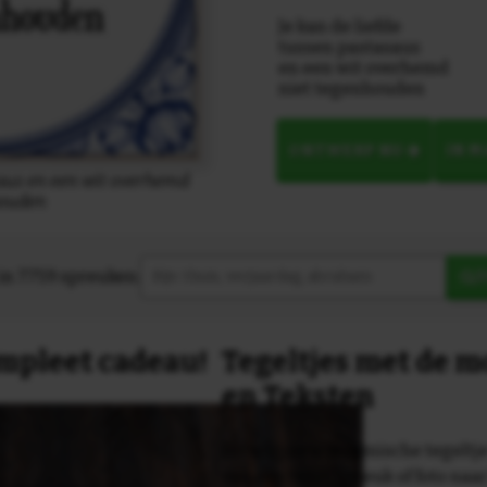
Je kan de liefde
tussen pastasaus
en een wit overhemd
niet tegenhouden
ONTWERP NU
IN 
saus en een wit overhemd
houden
in 7759 spreuken:
Z
compleet cadeau!
Tegeltjes met de 
en Teksten
Dit originele keramische tegeltje
van een tekst, spreuk of foto naa