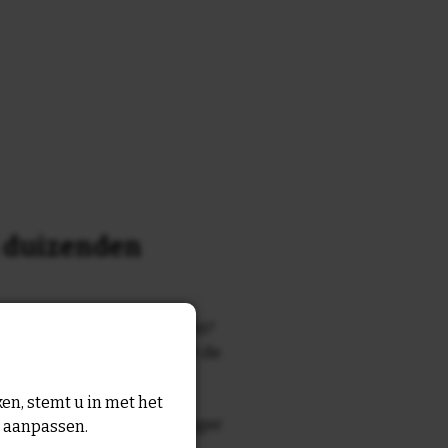
n duizenden
k of tekst waar je naar zocht?
 7700 tegelontwerpen met de
n en gezegden in onze
en, stemt u in met het
zegde die echt bij de ontvanger
n aanpassen.