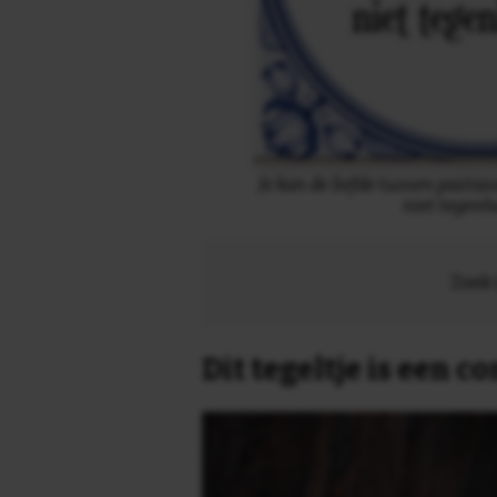
Je kan de liefde tussen pasta
niet tegen
Zoek 
Dit tegeltje is een 