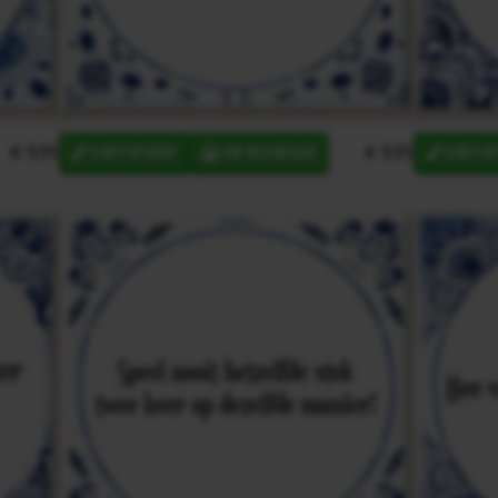
€ 9,95
€ 9,95
ONTWERP
IN MANDJE
ONTW