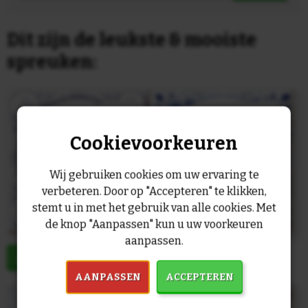
Dit zijn de leukste & mooiste
spreuken:
Cookievoorkeuren
Wij gebruiken cookies om uw ervaring te
verbeteren. Door op "Accepteren" te klikken,
stemt u in met het gebruik van alle cookies. Met
de knop "Aanpassen" kun u uw voorkeuren
aanpassen.
AANPASSEN
ACCEPTEREN