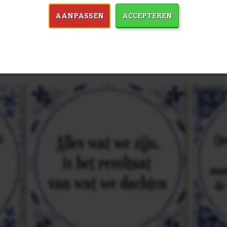
AANPASSEN
ACCEPTEREN
in 7759 spreuken:
Z
& mooiste spreuken: