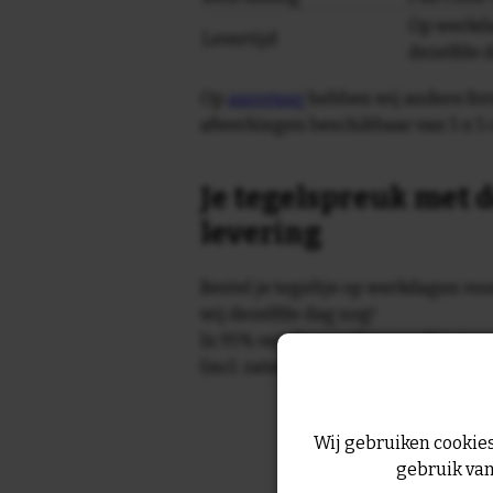
Op werkda
Levertijd
dezelfde 
Op
aanvraag
hebben wij andere for
afwerkingen beschikbaar van 5 x 5 
Je tegelspreuk met d
levering
Bestel je tegeltje op werkdagen vo
wij dezelfde dag nog!
In 95% van de gevallen wordt je te
(incl. zaterdag) geleverd.
Wij gebruiken cookies
gebruik van