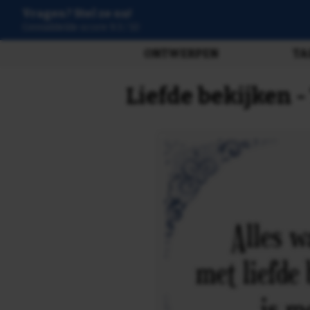
Vragen? Stel ze nu!
3807 beoordelingen
ONTWERPEN
TA
Liefde bekijken -