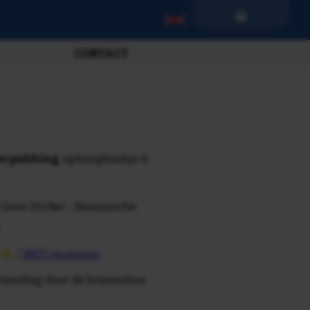
CONTACT
verpakking
, ophanghaakje &
 Geen Sticker - Keramische
/
3807 recensies
rzending door de brievenbus