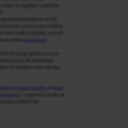
maken je tegeltje zoals hier
t!
speciaal procedé en wordt
Celsius. Je kunt met 1 klik je
we met liefde bekijken, is mooi'
f naar wens
aanpassen
.
e(s) als enige gratis in onze
ndien kun je de kartonnen
ken en wordt er een ook een
udig je eigen tegeltje
of
voeg
nkelmandje
. Ongeachte je keuze
ief onze unieke luxe