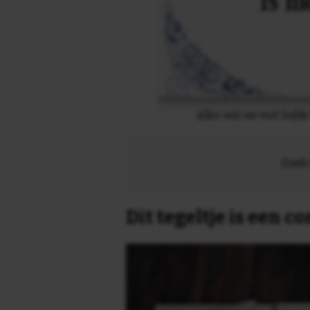
Alles wat we met liefde
Zoek 
Dit tegeltje is een 