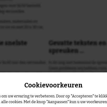
gen voor 16.00 besteld,
dag verzonden
maten, materialen en
cm tot en met 20 x 30 cm.
e snelste
Gevatte teksten e
spreuken ...
or 16:00 uur dan verzenden
Is dit nog niet helemaal de spreu
Geen probleem wij hebben ruim
geltje de volgende werkdag
leukste spreuken, spreekwoorde
collectie.
Cookievoorkeuren
Er is altijd wel een spreuk of ge
past, of anders
maak je je eigen 
 om uw ervaring te verbeteren. Door op "Accepteren" te klikk
dezelfde prijs!
 alle cookies. Met de knop "Aanpassen" kun u uw voorkeure