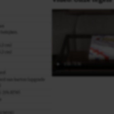
 we
 bekijken,
,2 cm)
,2 cm)
erd
rd van karton (upgrade
)
cl. 21% BTW)
e
r (CMYK)