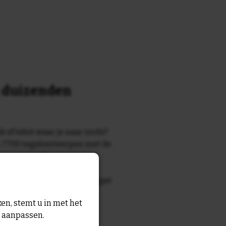
n duizenden
k of tekst waar je naar zocht?
 7700 tegelontwerpen met de
n en gezegden in onze
zegde die echt bij de ontvanger
tegel
met eigen tekst voor
en, stemt u in met het
n aanpassen.