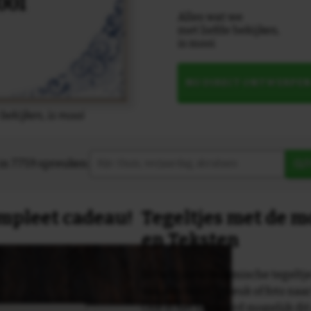
Alles wat we
met liefde bekijken,
is mooi
NU DIRECT ONTWERPE
 bekijken, is mooi
in 7759 spreuken:
Z
compleet cadeau!
Tegeltjes met de 
en Teksten
Dit originele keramische tegeltje
van een tekst, spreuk of foto naa
Ook is het uiteraard mogelijk dit