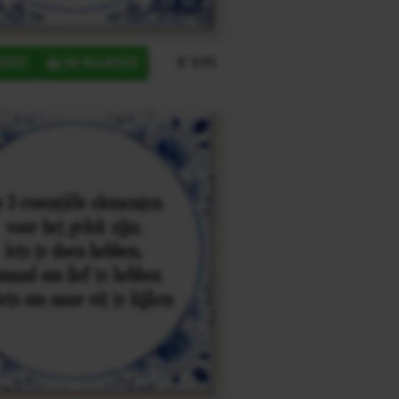
€ 9,95
ERP
IN MANDJE