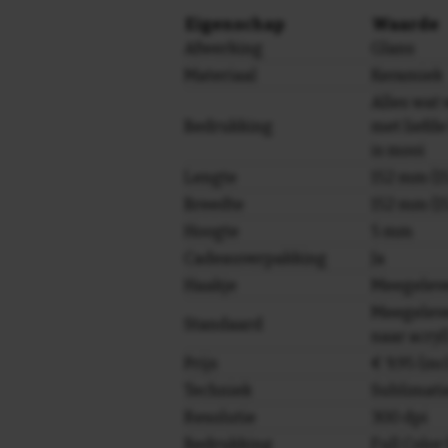
Eigenschap
Waarde
Afwerking
Glans
Materiaal
Keramiek
Alles wat
Bedrukking
met liefde
is mooi
Lengte
152 mm (15
Breedte
152 mm (15
Hoogte
5 mm
Cadeauverpakking
Ja
Haakje
Meegelev
Meegeleve
Standaard
naar acryl
Prijs
€ 9,95 (in
Techniek
Sublimati
Resolutie
300 dpi
Bedrukking
Full Colo