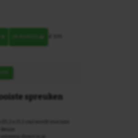
€ 9,95
N
IN MANDJE
OEK
mooiste spreuken
 (15,2 x 15,2 cm) wordt voorzien
r keuze.
 ontwerp direct in je