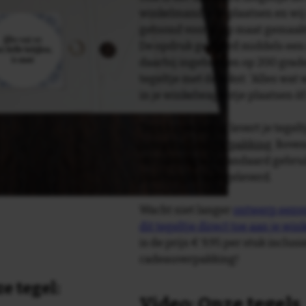
winkelmandje te plaatsen en wij 
getoond voor je op maat gemaak
De opdruk gebeurd middels een 
daarbij ingebakken op 200 graden 
tegeltje met de tekst: 'Alles wat 
in je winkelwagentje plaatsen ò
Tegelspreuken.nl levert je tegeltj
luxe geschenkverpakking
. Bove
verpakking als standaard gebrui
plakhanger meegeleverd.
Wacht niet langer
ontwerp eenvo
dit tegeltje direct toe aan je wi
is de prijs € 9,95 per stuk inclus
cadeauverpakking!
e tegel:
Video: Onze tegels