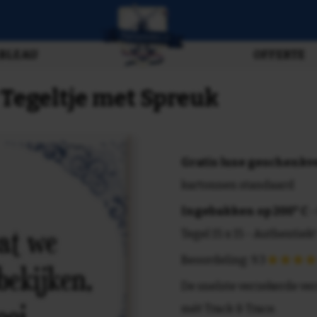
BLEAU
OFFERTE
 Tegeltje met Spreuk
Gratis luxe geschenk
kartonnen standaard
Ingebakken op 200° C
-
Tegel 15 x 15 - Authentiek!
Beoordeling: 9.3
De snelste verzekerde ve
mét Track & Trace.