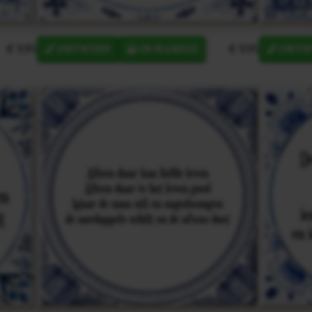
€ 9,95
€ 9,95
ONTWERP
IN MANDJE
ONTW