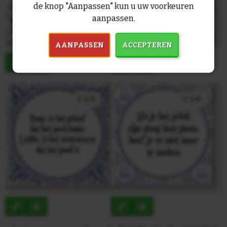
de knop "Aanpassen" kun u uw voorkeuren
aanpassen.
AANPASSEN
ACCEPTEREN