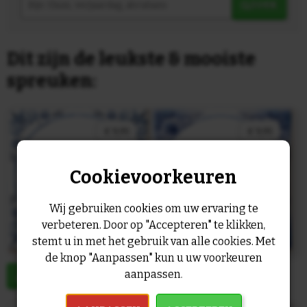
ZOEK
Dit zijn de leukste & mooiste
spreuken:
Cookievoorkeuren
Wij gebruiken cookies om uw ervaring te
verbeteren. Door op "Accepteren" te klikken,
stemt u in met het gebruik van alle cookies. Met
de knop "Aanpassen" kun u uw voorkeuren
aanpassen.