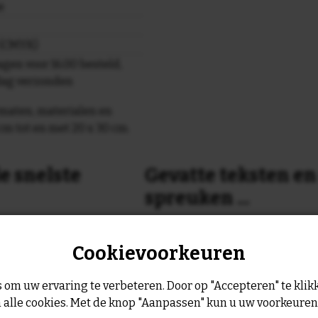
e
r (CMYK)
gen voor 16.00 besteld,
dag verzonden
maten, materialen en
cm tot en met 20 x 30 cm.
e snelste
Gevatte teksten e
spreuken ...
or 16:00 uur dan verzenden
Is dit nog niet helemaal de spreu
Cookievoorkeuren
Geen probleem wij hebben ruim
geltje de volgende werkdag
leukste spreuken, spreekwoorde
collectie.
 om uw ervaring te verbeteren. Door op "Accepteren" te klikk
Er is altijd wel een spreuk of ge
 alle cookies. Met de knop "Aanpassen" kun u uw voorkeure