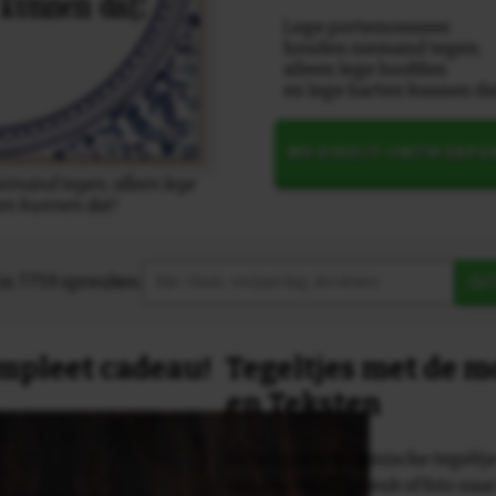
Lege portemonnees
houden niemand tegen;
alleen lege hoofden
en lege harten kunnen da
NU DIRECT ONTWERPE
mand tegen; alleen lege
ten kunnen dat!
in 7759 spreuken:
Z
compleet cadeau!
Tegeltjes met de 
en Teksten
Dit originele keramische tegeltje
van een tekst, spreuk of foto naa