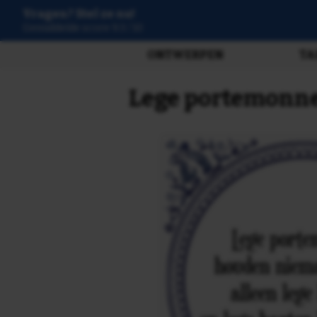
Vragen? Stel ze nu!
3807 beoordelingen
ONTWERPEN
TA
Lege portemonnee