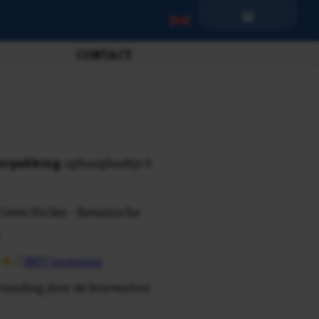
CONTACT
verpakking
, ophanghaakje &
 Geen Sticker - Keramische
/
3807 recensies
rzending door de brievenbus