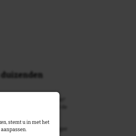
n duizenden
k of tekst waar je naar zocht?
 7700 tegelontwerpen met de
n en gezegden in onze
en, stemt u in met het
zegde die echt bij de ontvanger
n aanpassen.