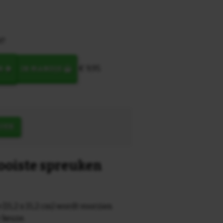
t!
€ 9,95
N
IN MANDJE
OEK
mooiste spreuken
 (15,2 x 15,2 cm) wordt voorzien
r keuze.