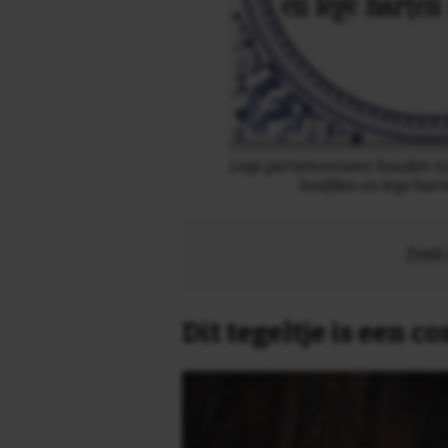
Lege portemonnees houden nie
hoofden en lege har
Zoek 
Dit tegeltje is een 