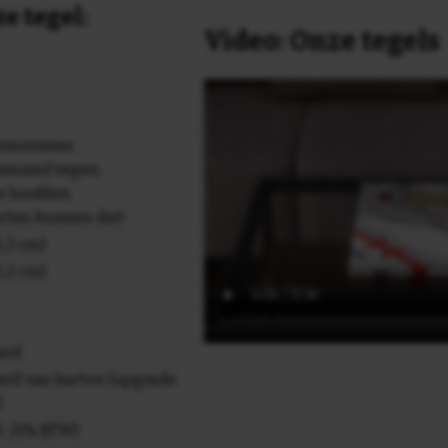
e tegel:
Video: Onze tegels
temonnees
emand tegen;
ge hoofden
arten kunnen dat!
,2 cm)
,2 cm)
erd
rd van karton (upgrade
)
cl. 21% BTW)