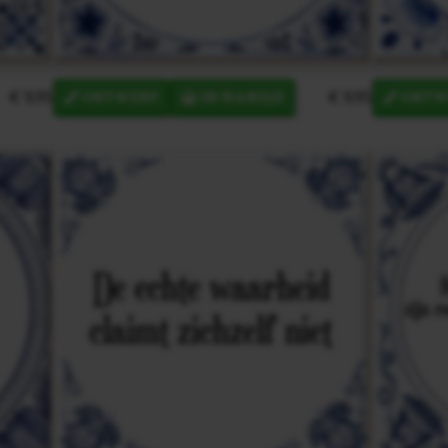
€ 9,95
€ 9,95
ONTWERP
IN MANDJE
ONTW