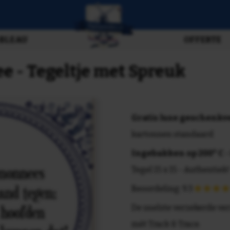
BLEAU
OFFERTE
 - Tegeltje met Spreuk
Gratis luxe geschenk
kartonnen standaard
Ingebakken op 200° C
-
Tegel 15 x 15 - Authentiek!
Beoordeling: 9.3
De snelste verzekerde ve
mét Track & Trace.