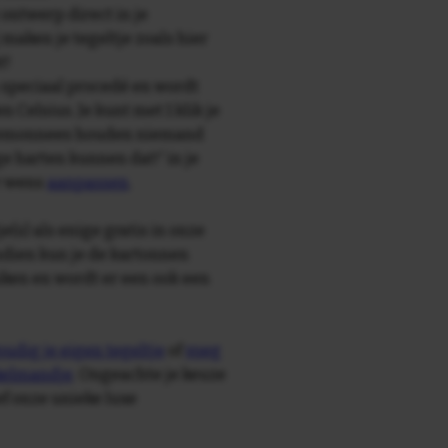
 ontwerp direct in je
maken je tegeltje zoals hier
t!
speciaal procedé en wordt
Celsius. Je kunt met 1 klik je
ortemonnees houden niemand
e harten kunnen dat!' in je
r wens
aanpassen
.
e(s) als enige gratis in onze
ndien kun je de kartonnen
ken en wordt er een ook een
udig je eigen tegeltje
of
voeg
nkelmandje
. Ongeachte je keuze
ief onze unieke luxe