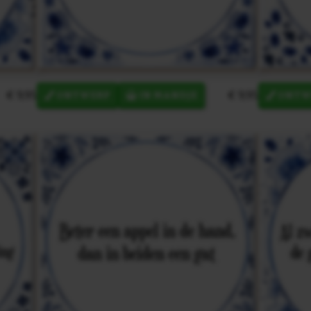
€ 9,95
€ 9,95
ONTWERP
IN MANDJE
ONTW