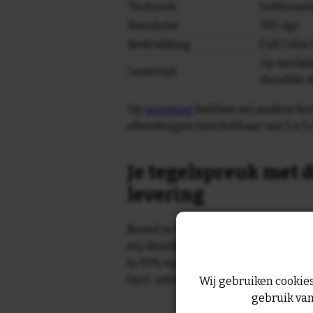
Techniek
Sublimati
Resolutie
300 dpi
Bedrukking
Full Colo
Op werkda
Levertijd
dezelfde 
Op
aanvraag
hebben wij andere for
afwerkingen beschikbaar van 5 x 5 
Je tegelspreuk met d
levering
Bestel je tegeltje op werkdagen vo
wij dezelfde dag nog!
In 95% van de gevallen wordt je te
(incl. zaterdag) geleverd.
Wij gebruiken cookies
gebruik van