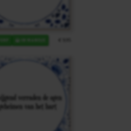
€ 9,95
ERP
IN MANDJE