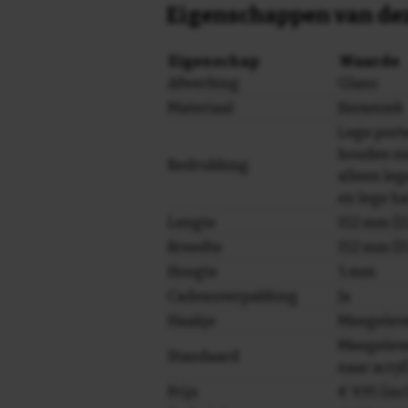
Eigenschappen van dez
Eigenschap
Waarde
Afwerking
Glans
Materiaal
Keramiek
Lege por
houden ni
Bedrukking
alleen le
en lege h
Lengte
152 mm (15
Breedte
152 mm (15
Hoogte
5 mm
Cadeauverpakking
Ja
Haakje
Meegelev
Meegeleve
Standaard
naar acryl
Prijs
€ 9,95 (in