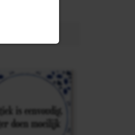
tegel
met eigen tekst voor
OEK