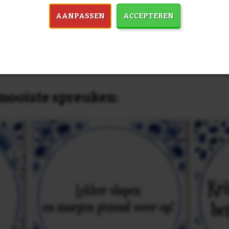
past, of anders
maak je je eigen 
dezelfde prijs!
AANPASSEN
ACCEPTEREN
in 7759 spreuken:
Z
& mooiste spreuken: