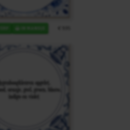
€ 9,95
ERP
IN MANDJE