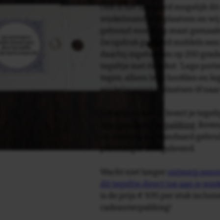
Ook is het uiteraard mogelijk dit
winkelmandje te plaatsen en wij 
getoond voor je op maat gemaak
De opdruk gebeurd middels een 
daarbij ingebakken op 200 graden 
tegeltje met de tekst: 'Lege p
tegen; alleen lege hoofden en leg
winkelwagentje plaatsen òf naa
Tegelspreuken.nl levert je tegeltj
luxe geschenkverpakking
. Bove
verpakking als standaard gebrui
plakhanger meegeleverd.
Wacht niet langer
ontwerp eenvo
dit tegeltje direct toe aan je wi
is de prijs € 9,95 per stuk inclus
cadeauverpakking!