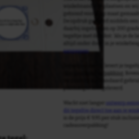
winkelmandje te plaatsen en wij 
getoond voor je op maat gemaak
De opdruk gebeurd middels een 
daarbij ingebakken op 200 graden 
tegeltje met de tekst: 'Als je de l
altijd onder door' in je winkelw
aanpassen
.
Tegelspreuken.nl levert je tegeltj
luxe geschenkverpakking
. Bove
verpakking als standaard gebrui
plakhanger meegeleverd.
Wacht niet langer
ontwerp eenvo
dit tegeltje direct toe aan je wi
is de prijs € 9,95 per stuk inclus
cadeauverpakking!
e tegel: