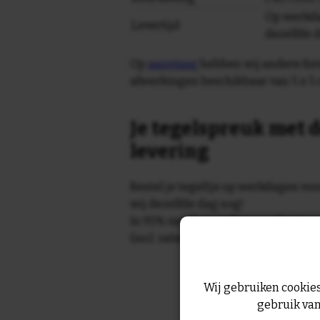
Op werkda
Levertijd
dezelfde 
Op
aanvraag
hebben wij andere for
afwerkingen beschikbaar van 5 x 5 
Je tegelspreuk met d
levering
Bestel je tegeltje op werkdagen vo
wij dezelfde dag nog!
In 95% van de gevallen wordt je te
(incl. zaterdag) geleverd.
Wij gebruiken cookies
gebruik van