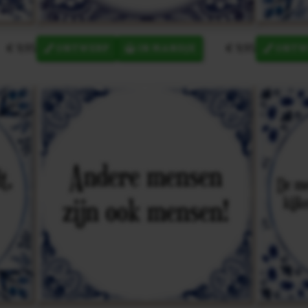
€ 9,95
€ 9,95
ONTWERP
IN MANDJE
ONTW