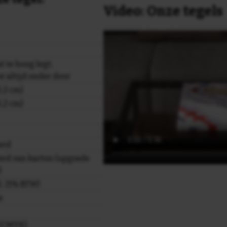
Video: Onze tegels
at te hoog legt,
er altijd onder door
,2 cm)
,2 cm)
erd
rd van karton (upgrade
)
cl. 21% BTW)
e
r (CMYK)