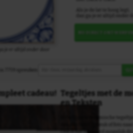
Als je de lat te hoog legt,
dan ga je er altijd onder 
NU DIRECT ONTWERPE
ga je er altijd onder door
in 7759 spreuken:
Z
compleet cadeau!
Tegeltjes met de 
en Teksten
Dit originele keramische tegeltje
van een tekst, spreuk of foto naa
Ook is het uiteraard mogelijk dit