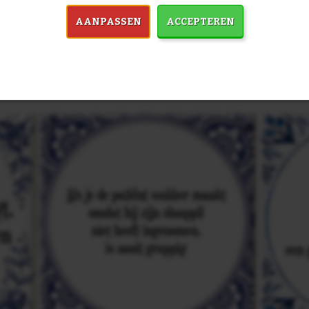
AANPASSEN
ACCEPTEREN
in 7759 spreuken:
Z
& mooiste spreuken: