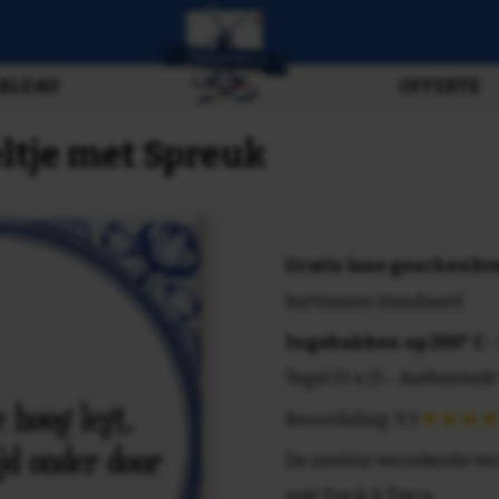
BLEAU
OFFERTE
eltje met Spreuk
Gratis luxe geschenk
kartonnen standaard
Ingebakken op 200° C
-
Tegel 15 x 15 - Authentiek!
Beoordeling: 9.3
De snelste verzekerde ve
mét Track & Trace.