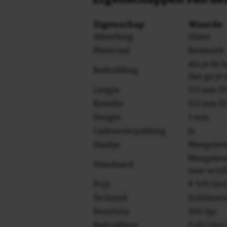
Eigenschap
Waarde
Afwerking
Glans
Materiaal
Keramiek
Als je de l
Bedrukking
dan ga je 
Lengte
152 mm (15
Breedte
152 mm (15
Hoogte
5 mm
Cadeauverpakking
Ja
Haakje
Meegelev
Meegeleve
Standaard
naar acryl
Prijs
€ 9,95 (in
Techniek
Sublimati
Resolutie
300 dpi
Bedrukking
Full Colo