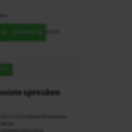
door
€ 9,95
N
IN MANDJE
OEK
mooiste spreuken
 (15,2 x 15,2 cm) wordt voorzien
r keuze.
 ontwerp direct in je