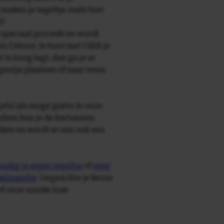
maken je tegeltje zoals hier
t!
speciaal procedé en wordt
Celsius. Je kunt met 1 klik je
at te hoog legt, dan ga je er
agentje plaatsen òf naar wens
e(s) als enige gratis in onze
ndien kun je de kartonnen
ken en wordt er een ook een
udig je eigen tegeltje
of
voeg
nkelmandje
. Ongeachte je keuze
ief onze unieke luxe