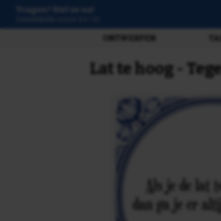
Vragen? Stel ze nu!
Gemiddelde score 9.3 / 10
ONTWERPEN
TA
Lat te hoog - Teg