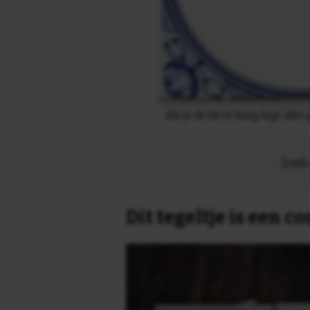
Als je de lat te hoog legt, dan 
Zoek 
Dit tegeltje is een 