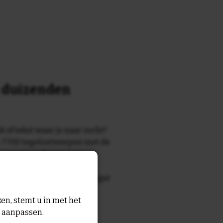
n duizenden
k of tekst waar je naar zocht?
 7700 tegelontwerpen met de
n en gezegden in onze
zegde die echt bij de ontvanger
tegel
met eigen tekst voor
en, stemt u in met het
n aanpassen.