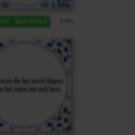
€ 9,95
ERP
IN MANDJE