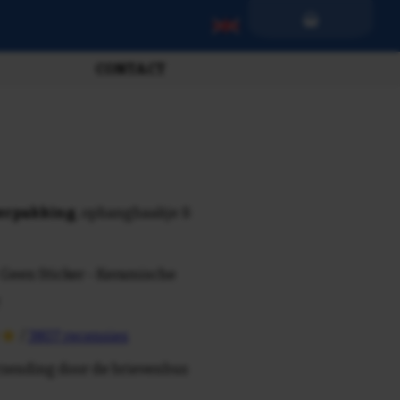
CONTACT
verpakking
, ophanghaakje &
 Geen Sticker - Keramische
/
3807 recensies
rzending door de brievenbus