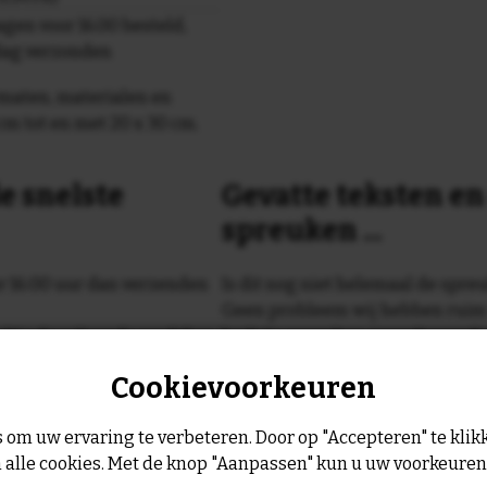
gen voor 16.00 besteld,
dag verzonden
maten, materialen en
cm tot en met 20 x 30 cm.
e snelste
Gevatte teksten e
spreuken ...
or 16:00 uur dan verzenden
Is dit nog niet helemaal de spreu
Geen probleem wij hebben ruim
geltje de volgende werkdag
leukste spreuken, spreekwoorde
collectie.
Cookievoorkeuren
Er is altijd wel een spreuk of ge
past, of anders
maak je je eigen 
 om uw ervaring te verbeteren. Door op "Accepteren" te klikk
dezelfde prijs!
 alle cookies. Met de knop "Aanpassen" kun u uw voorkeure