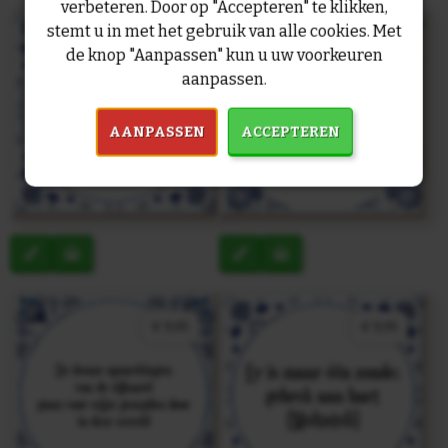
verbeteren. Door op "Accepteren" te klikken,
stemt u in met het gebruik van alle cookies. Met
de knop "Aanpassen" kun u uw voorkeuren
aanpassen.
AANPASSEN
ACCEPTEREN