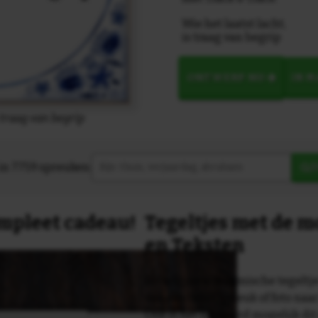
Wie het laatst lacht,
is traag van begrip
ONTWERP NU
IN 
s traag van begrip
in 7759 spreuken:
Z
compleet cadeau!
Tegeltjes met de 
en Teksten
Dit originele keramische tegeltje
van een tekst, spreuk of foto naa
Ook is het uiteraard mogelijk dit