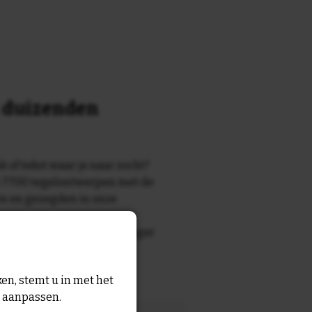
n duizenden
k of tekst waar je naar zocht?
 7700 tegelontwerpen met de
n en gezegden in onze
zegde die echt bij de ontvanger
tegel
met eigen tekst voor
en, stemt u in met het
n aanpassen.