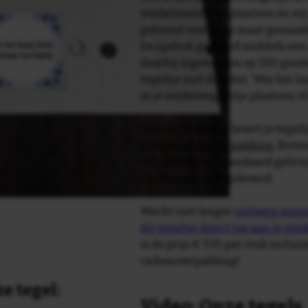
winkelmandje te plaatsen en wij 
getoond voor je op maat gemaak
De opdruk gebeurd middels een 
daarbij ingebakken op 200 graden 
tegeltje met de tekst: 'Wie het laa
in je winkelwagentje plaatsen ò
Tegelspreuken.nl levert je tegeltj
luxe geschenkverpakking
. Bove
verpakking als standaard gebrui
plakhanger meegeleverd.
Wacht niet langer
ontwerp eenvo
dit tegeltje direct toe aan je wi
is de prijs € 9,95 per stuk inclus
cadeauverpakking!
e tegel:
Video: Onze tegels