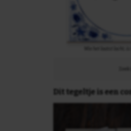
Wie het laatst lacht, i
Zoek 
Dit tegeltje is een 