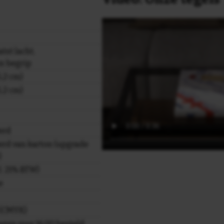
tst lacht,
an begrip
,2 cm)
,2 cm)
erd
rd van karton (upgrade
)
cl. 21% BTW)
e
r (CMYK)
gen voor 16.00 besteld,