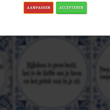
in 7759 spreuken:
Z
AANPASSEN
ACCEPTEREN
& mooiste spreuken: