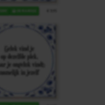
€ 9,95
ERP
IN MANDJE