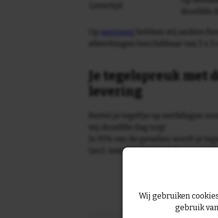
Levertijd
dezelfde 
Op
aanvraag
hebben wij andere for
afwerkingen beschikbaar van 5 x 5 
Je tegelspreuk met d
levering
Bestel je tegeltje op werkdagen vo
wij dezelfde dag nog!
In 95% van de gevallen wordt je te
(incl. zaterdag) geleverd.
Wij gebruiken cookies
gebruik van