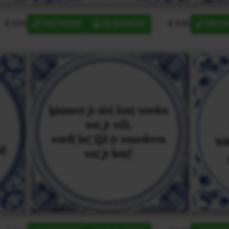
€ 9,95
€ 9,95
ONTWERP
IN MANDJE
ONTW