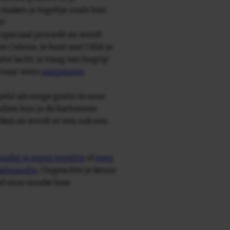
maken je tegeltje zoals hier
t!
speciaal procedé en wordt
Celsius. Je kunt met 1 klik je
tst lacht, is traag van begrip'
f naar wens
aanpassen
.
e(s) als enige gratis in onze
ndien kun je de kartonnen
ken en wordt er een ook een
udig je eigen tegeltje
of
voeg
nkelmandje
. Ongeachte je keuze
ief onze unieke luxe