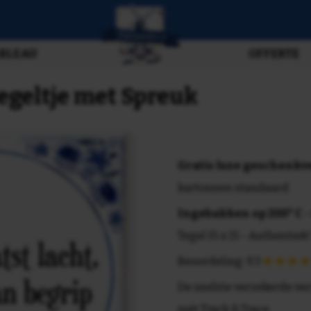
BLEAU
OFFERTE
 Tegeltje met Spreuk
Gratis luxe geschenk
kartonnen standaard
Ingebakken op 200° C
-
Tegel 15 x 15 - Authentiek!
Beoordeling: 9.3
De snelste verzekerde ve
mét Track & Trace.