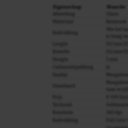
Eigenschap
Waarde
Afwerking
Glans
Materiaal
Keramiek
Wie het laa
Bedrukking
is traag v
Lengte
152 mm (15
Breedte
152 mm (15
Hoogte
5 mm
Cadeauverpakking
Ja
Haakje
Meegelev
Meegeleve
Standaard
naar acryl
Prijs
€ 9,95 (in
Techniek
Sublimati
Resolutie
300 dpi
Bedrukking
Full Colo
Op werkda