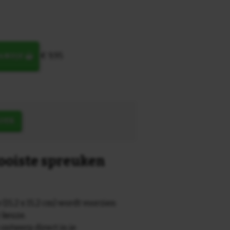
€ 9,95
MANDJE
OEK
mooiste spreuken
 (15,2 x 15,2 cm) wordt voorzien
r keuze.
 ontwerp direct in je