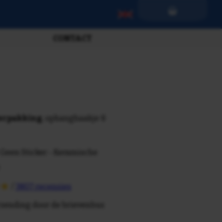
CONTACT
verpakking
, ophanghaakje &
 Geen Sticker - Keramische
/
3807 recensies
rzending door de brievenbus