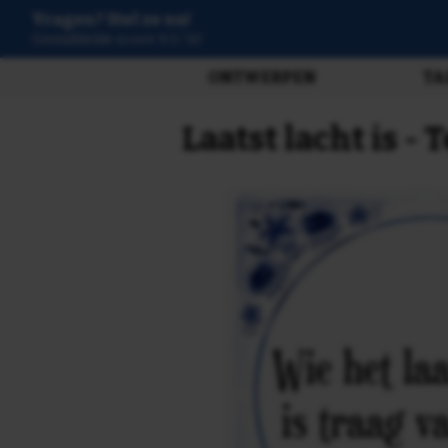
Vragen? Stel ze nu!
3807 beoordelingen
ONTWERPEN
TA
Laatst lacht is -