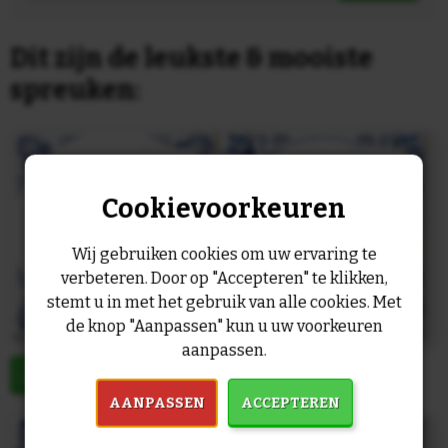
Dit zijn de leukste & mooiste
spreuken:
Cookievoorkeuren
Wij gebruiken cookies om uw ervaring te
verbeteren. Door op "Accepteren" te klikken,
stemt u in met het gebruik van alle cookies. Met
de knop "Aanpassen" kun u uw voorkeuren
aanpassen.
AANPASSEN
ACCEPTEREN