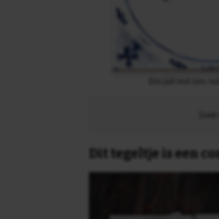
Een juli met zon, vul
Zoek 
Dit tegeltje is een 