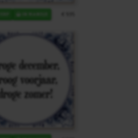
€ 9,95
ERP
IN MANDJE