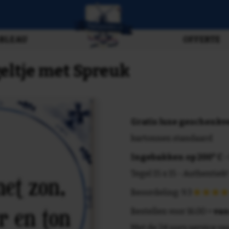
BLEAU
OFFERTE
geltje met Spreuk
Gratis luxe geschenk
kartonnen standaard
Ingebakken op 200° C
-
Tegel 15 x 15 - Authentiek!
Beoordeling: 9.3
Bestellen voor 16.00 =
van
Met de 24 uurs service va