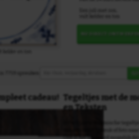
Een juli met zon,
vult kelder en ton
NU DIRECT ONTWERPE
t kelder en ton
in 7759 spreuken:
Z
compleet cadeau!
Tegeltjes met de 
en Teksten
Dit originele keramische tegeltje
van een tekst, spreuk of foto naa
Ook is het uiteraard mogelijk dit