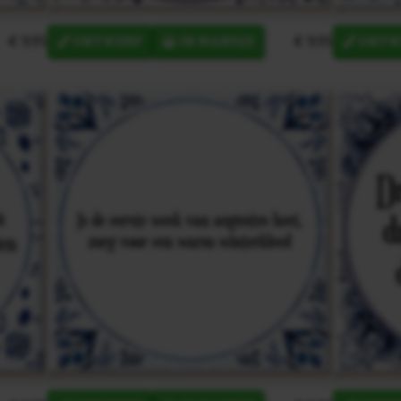
€ 9,95
€ 9,95
ONTWERP
IN MANDJE
ONTW