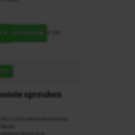
€ 9,95
N
IN MANDJE
OEK
mooiste spreuken
 (15,2 x 15,2 cm) wordt voorzien
r keuze.
 ontwerp direct in je