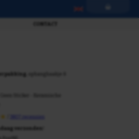
CONTACT
verpakking
, ophanghaakje &
 Geen Sticker - Keramische
/
3807 recensies
daag verzonden
!
n PostNL