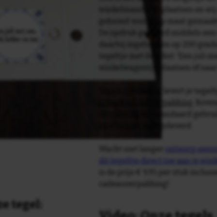
winkelmandje te plaatsen en wij 
getoond voor je op maat gemaak
De opdruk gebeurd middels een 
daarbij ingebakken op 200 graden 
tegeltje met de tekst: 'Een juli me
winkelwagentje plaatsen òf naa
Tegelspreuken.nl levert je tegeltj
luxe geschenkverpakking
. Bove
verpakking als standaard gebrui
plakhanger meegeleverd.
Wacht niet langer
ontwerp eenvo
dit tegeltje direct toe aan je wi
is de prijs € 9,95 per stuk inclus
cadeauverpakking!
e tegel:
Video: Onze tegels