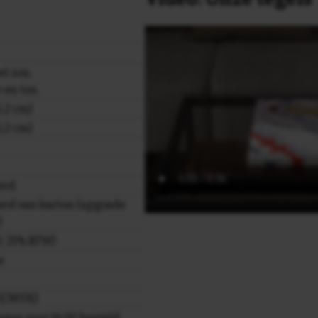
et zon,
r en ton
,2 cm)
,2 cm)
erd
rd van karton (upgrade
)
cl. 21% BTW)
e
r (CMYK)
gen voor 16.00 besteld,