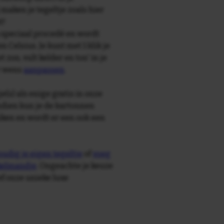
maken je tegeltje zoals hier
t!
speciaal procedé en wordt
Celsius. Je kunt met 1 klik je
t zon, vult kelder en ton' in je
r wens
aanpassen
.
e(s) als enige gratis in onze
ndien kun je de kartonnen
ken en wordt er een ook een
udig je eigen tegeltje
of
voeg
nkelmandje
. Ongeachte je keuze
ief onze unieke luxe