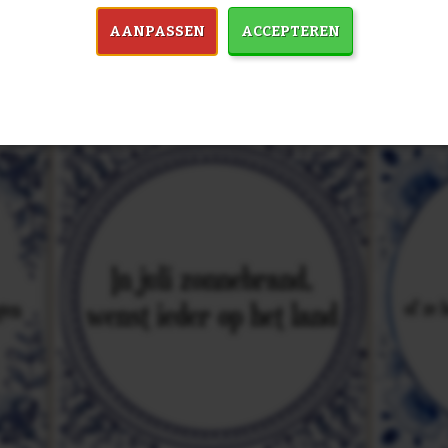
in 7759 spreuken:
Z
AANPASSEN
ACCEPTEREN
& mooiste spreuken: