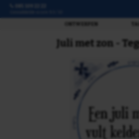
085 109 22 22
Gemiddelde score 9.3 / 10
ONTWERPEN
TA
Juli met zon - Te