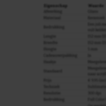
Eigenschap
Waarde
Afwerking
Glans
Materiaal
Keramiek
Een juli m
Bedrukking
vult kelde
Lengte
152 mm (15
Breedte
152 mm (15
Hoogte
5 mm
Cadeauverpakking
Ja
Haakje
Meegelev
Meegeleve
Standaard
naar acryl
Prijs
€ 9,95 (in
Techniek
Sublimati
Resolutie
300 dpi
Bedrukking
Full Colo
Op werkda