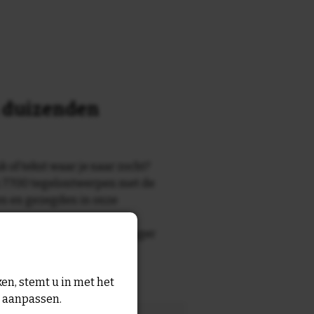
n duizenden
k of tekst waar je naar zocht?
 7700 tegelontwerpen met de
n en gezegden in onze
zegde die echt bij de ontvanger
tegel
met eigen tekst voor
en, stemt u in met het
n aanpassen.