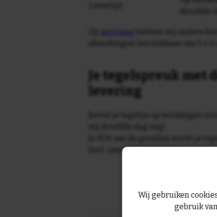
Levertijd
dezelfde 
Op
aanvraag
hebben wij andere for
afwerkingen beschikbaar van 5 x 5 
Je tegelspreuk met d
levering
Bestel je tegeltje op werkdagen vo
wij dezelfde dag nog!
In 95% van de gevallen wordt je te
(incl. zaterdag) geleverd.
Wij gebruiken cookies
gebruik van