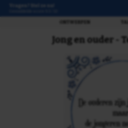
Vragen? Stel ze nu!
3808 beoordelingen
ONTWERPEN
TA
Jong en ouder - 