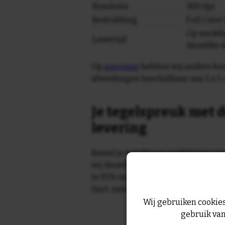
Resolutie
300 dpi
Bedrukking
Full Colo
Op werkda
Levertijd
dezelfde 
Op
aanvraag
hebben wij andere for
afwerkingen beschikbaar van 5 x 5 
Je tegelspreuk met d
levering
Bestel je tegeltje op werkdagen vo
wij dezelfde dag nog!
In 95% van de gevallen wordt je te
(incl. zaterdag) geleverd.
Wij gebruiken cookies
gebruik van