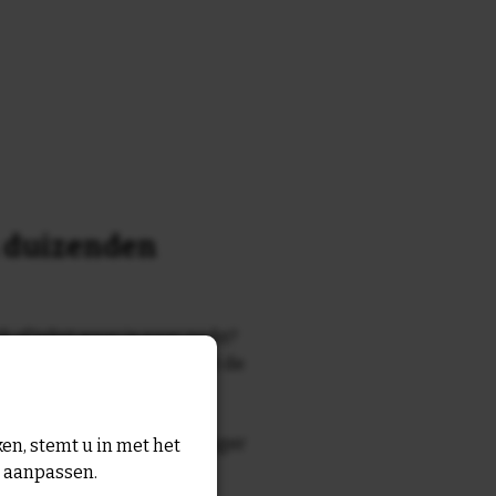
n duizenden
k of tekst waar je naar zocht?
 7700 tegelontwerpen met de
n en gezegden in onze
zegde die echt bij de ontvanger
en, stemt u in met het
tegel
met eigen tekst voor
n aanpassen.