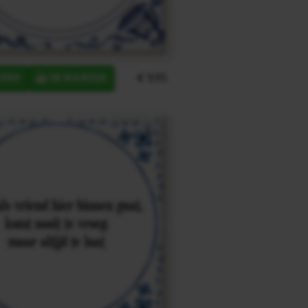
€ 9,95
ERP
IN MANDJE