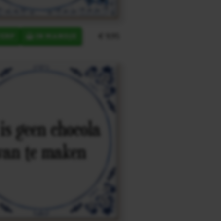
€ 9,95
ERP
IN MANDJE