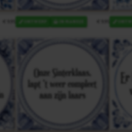
€ 9,95
€ 9,95
ONTWERP
IN MANDJE
ONTW