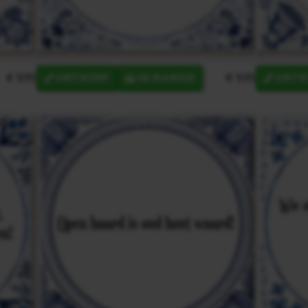
€ 9,95
€ 9,95
ONTWERP
IN MANDJE
ONTW