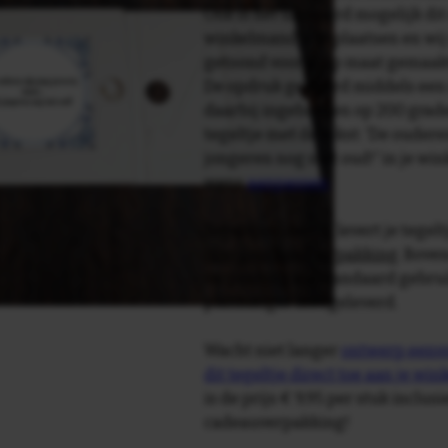
Ook is het uiteraard mogelijk dit
winkelmandje te plaatsen en wij 
getoond voor je op maat gemaak
De opdruk gebeurd middels een 
daarbij ingebakken op 200 graden 
tegeltje met de tekst: 'De ouder
jongeren nog niet oud!' in je wi
wens
aanpassen
.
Tegelspreuken.nl levert je tegeltj
luxe geschenkverpakking
. Bove
verpakking als standaard gebrui
plakhanger meegeleverd.
Wacht niet langer
ontwerp eenvo
dit tegeltje direct toe aan je wi
is de prijs € 9,95 per stuk inclus
cadeauverpakking!