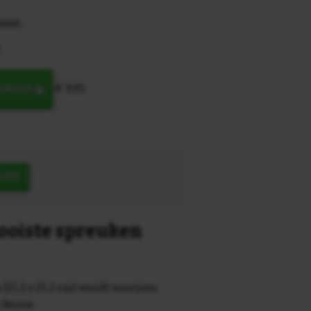
eest,
!
€ 9,95
MANDJE
OEK
mooiste spreuken
 (15,2 x 15,2 cm) wordt voorzien
r keuze.