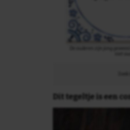
De ouderen zijn jong gewees
niet ou
Zoek 
Dit tegeltje is een 