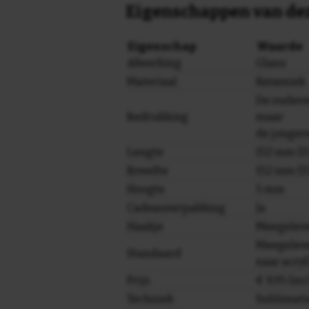
Eigenschappen van dez
Eigenschap
Waarde
Afwerking
Glans
Materiaal
Keramiek
De oudere
Bedrukking
maar
de jonger
Lengte
152 mm (15
Breedte
152 mm (15
Hoogte
5 mm
Cadeauverpakking
Ja
Haakje
Meegelev
Meegeleve
Standaard
naar acryl
Prijs
€ 9,95 (in
Techniek
Sublimati