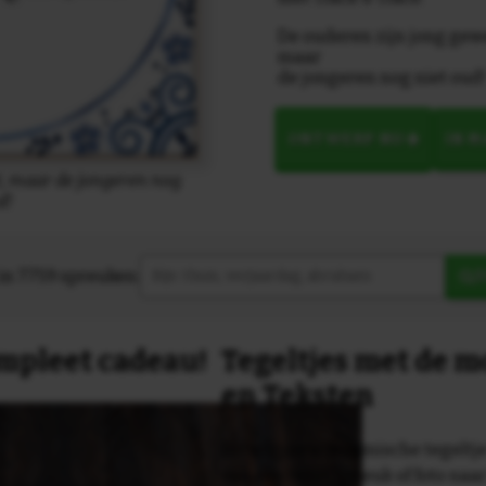
De ouderen zijn jong gew
maar
de jongeren nog niet oud
ONTWERP NU
IN 
t, maar de jongeren nog
d!
in 7759 spreuken:
Z
compleet cadeau!
Tegeltjes met de 
en Teksten
Dit originele keramische tegeltje
van een tekst, spreuk of foto naa