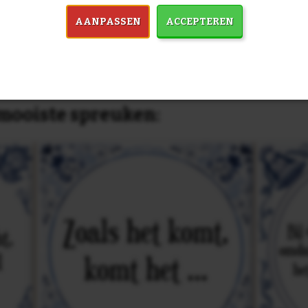
dezelfde prijs!
AANPASSEN
ACCEPTEREN
in 7759 spreuken:
Z
& mooiste spreuken: