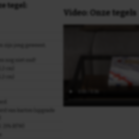
e tegel:
Video: Onze tegels
n zijn jong geweest,
en nog niet oud!
,2 cm)
,2 cm)
erd
rd van karton (upgrade
)
cl. 21% BTW)
e