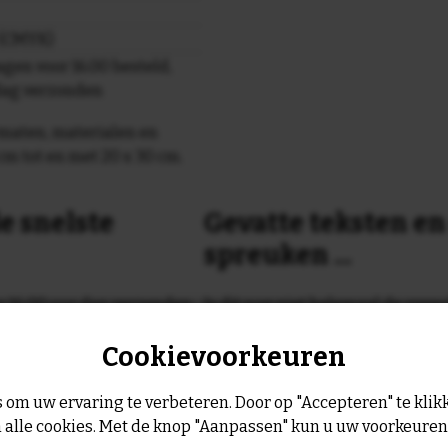
r (CMYK)
gen voor 16.00 besteld,
dag verzonden
maten, materialen en
cm tot en met 20 x 30 cm.
e snelste
Gevatte teksten e
spreuken ...
or 16:00 uur dan verzenden
Is dit nog niet helemaal de spreu
Geen probleem wij hebben ruim
Cookievoorkeuren
geltje de volgende werkdag
leukste spreuken, spreekwoorde
collectie.
Er is altijd wel een spreuk of ge
 om uw ervaring te verbeteren. Door op "Accepteren" te klikk
past, of anders
maak je je eigen 
 alle cookies. Met de knop "Aanpassen" kun u uw voorkeure