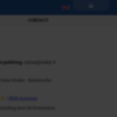
CONTACT
verpakking
, ophanghaakje &
 Geen Sticker - Keramische
/
3808 recensies
rzending door de brievenbus