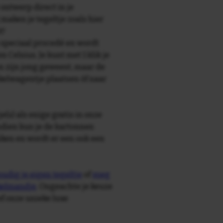
 ontwerp direct in je
maken je tegeltje zoals hier
t!
speciaal procedé en wordt
Celsius. Je kunt met 1 klik je
en zijn jong geweest, maar de
nkelwagentje plaatsen òf naar
e(s) als enige gratis in onze
ndien kun je de kartonnen
ken en wordt er een ook een
udig je eigen tegeltje
of
voeg
nkelmandje
. Ongeachte je keuze
ief onze unieke luxe