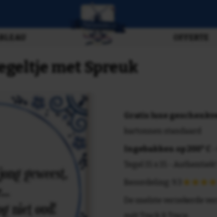
BLEAU
OFFERTE
Tegeltje met Spreuk
Gratis luxe geschenk
kartonnen standaard
Ingebakken op 200° C
-
Tegel 15 x 15 - Authentiek!
Beoordeling: 9.3
De snelste verzekerde ve
mét Track & Trace.