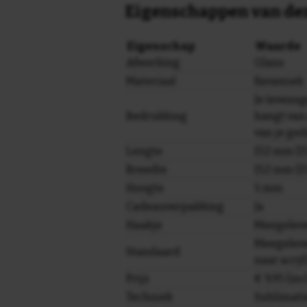
Eigenschappen van dez
Eigenschap
Waarde
Afwerking
Glans
Materiaal
Keramiek
Je levens
Bedrukking
hangt van 
van je ged
Lengte
152 mm (15
Breedte
152 mm (15
Hoogte
5 mm
Cadeauverpakking
Ja
Haakje
Meegelev
Meegeleve
Standaard
naar acryl
Prijs
€ 9,95 (in
Techniek
Sublimati