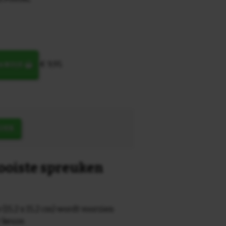
€ 9,95
MANDJE
OEK
mooiste spreuken
 (15,2 x 15,2 cm) wordt voorzien
r keuze.