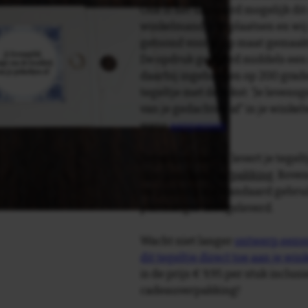
Ook is het uiteraard mogelijk dit
winkelmandje te plaatsen en wij 
getoond voor je op maat gemaak
De opdruk gebeurd middels een 
daarbij ingebakken op 200 graden 
tegeltje met de tekst: 'Je levens
van je gedachten af' in je winke
wens
aanpassen
.
Tegelspreuken.nl levert je tegeltj
luxe geschenkverpakking
. Bove
verpakking als standaard gebrui
plakhanger meegeleverd.
Wacht niet langer
ontwerp eenvo
dit tegeltje direct toe aan je wi
is de prijs € 9,95 per stuk inclus
cadeauverpakking!