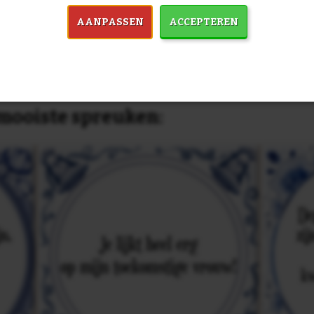
dezelfde prijs!
AANPASSEN
ACCEPTEREN
in 7759 spreuken:
Z
& mooiste spreuken: