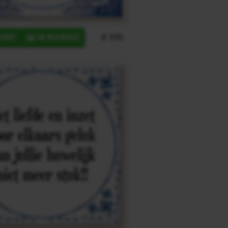
€ 9,95
ERP
IN MANDJE