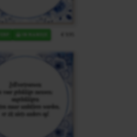
€ 9,95
ERP
IN MANDJE