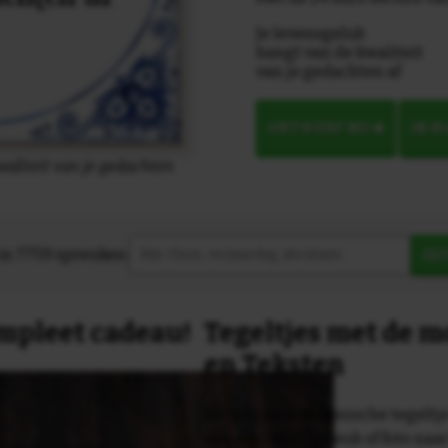
Je levensgeluk
hangt van de kwaliteit
van je gedachten af
ONTWERP NU
IN 
waliteit van je gedachten
in 7759 spreuken:
Z
compleet cadeau!
Tegeltjes met de 
en Teksten
Dit originele keramische tegeltje
van een tekst, spreuk of foto naa