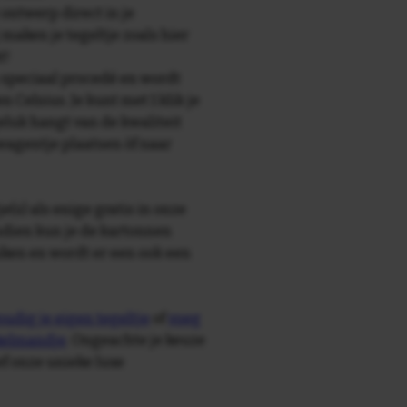
 ontwerp direct in je
maken je tegeltje zoals hier
t!
speciaal procedé en wordt
Celsius. Je kunt met 1 klik je
geluk hangt van de kwaliteit
lwagentje plaatsen òf naar
e(s) als enige gratis in onze
ndien kun je de kartonnen
ken en wordt er een ook een
udig je eigen tegeltje
of
voeg
nkelmandje
. Ongeachte je keuze
ief onze unieke luxe