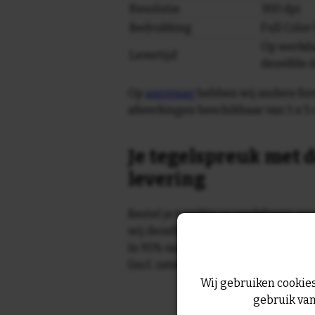
Resolutie
300 dpi
Bedrukking
Full Colo
Op werkda
Levertijd
dezelfde 
Op
aanvraag
hebben wij andere for
afwerkingen beschikbaar van 5 x 5 
Je tegelspreuk met d
levering
Bestel je tegeltje op werkdagen vo
wij dezelfde dag nog!
In 95% van de gevallen wordt je te
(incl. zaterdag) geleverd.
Wij gebruiken cookies
gebruik van