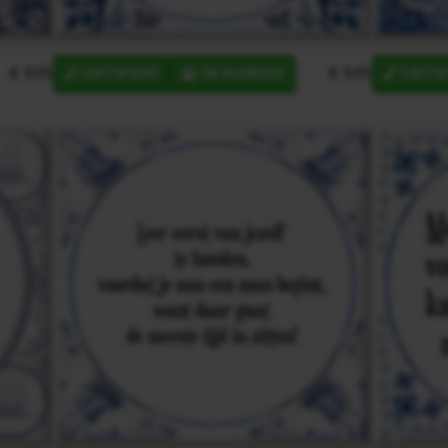
€ 9,95
€ 9,95
ONTWERP
IN MANDJE
ONTW