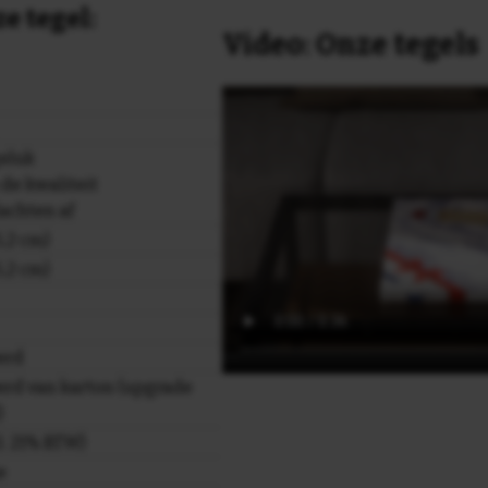
e tegel:
Video: Onze tegels
geluk
de kwaliteit
achten af
,2 cm)
,2 cm)
erd
rd van karton (upgrade
)
cl. 21% BTW)
e