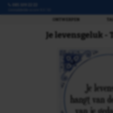
085 109 22 22
3807 beoordelingen
ONTWERPEN
TA
Je levensgeluk - 