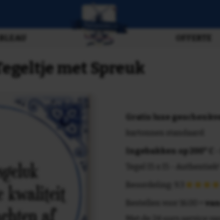
BLEAU
OFFERTE
Tegeltje met Spreuk
Gratis luxe geschenk
kartonnen standaard
Ingebakken op 200° C
-
Tegel 15 x 15 - Authentiek!
Beoordeling: 9.3
Bestellen voor 16.00 =
van
Met de 24 uurs service va