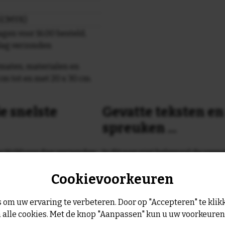
r (CMYK)
gen voor 16.00 besteld,
dag verzonden
maten, materialen en
cm tot en met 20 x 30 cm.
e snelste
Gevatte teksten e
spreuken ...
or 16:00 uur dan verzenden
Is dit nog niet helemaal de spreu
Geen probleem wij hebben ruim
Cookievoorkeuren
geltje de volgende werkdag
leukste spreuken, spreekwoorde
collectie.
Er is altijd wel een spreuk of ge
 om uw ervaring te verbeteren. Door op "Accepteren" te klikk
past, of anders
maak je je eigen 
 alle cookies. Met de knop "Aanpassen" kun u uw voorkeure