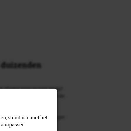
n duizenden
k of tekst waar je naar zocht?
 7700 tegelontwerpen met de
n en gezegden in onze
zegde die echt bij de ontvanger
en, stemt u in met het
tegel
met eigen tekst voor
n aanpassen.