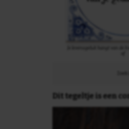
Je levensgeluk hangt van de k
af
Zoek 
Dit tegeltje is een 