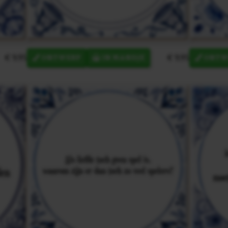
€ 9,95
€ 9,95
ONTWERP
IN MANDJE
ONTW