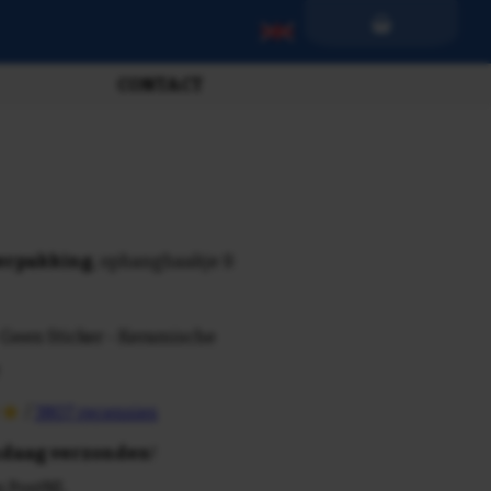
CONTACT
verpakking
, ophanghaakje &
 Geen Sticker - Keramische
/
3807 recensies
daag verzonden
!
n PostNL