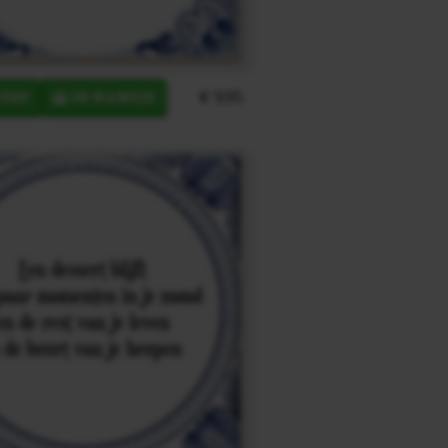
€ 9,95
ERP
IN MANDJE