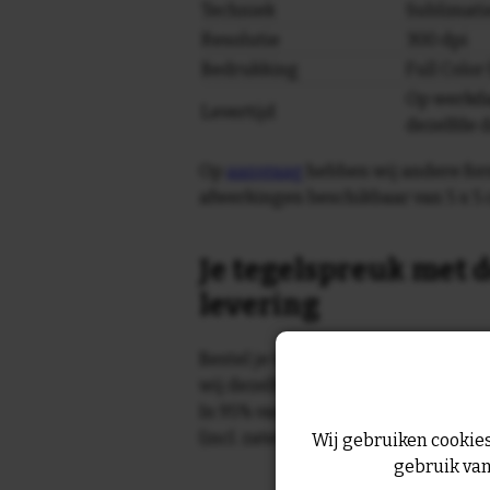
Techniek
Sublimati
Resolutie
300 dpi
Bedrukking
Full Colo
Op werkda
Levertijd
dezelfde 
Op
aanvraag
hebben wij andere for
afwerkingen beschikbaar van 5 x 5 
Je tegelspreuk met d
levering
Bestel je tegeltje op werkdagen vo
wij dezelfde dag nog!
In 95% van de gevallen wordt je te
(incl. zaterdag) geleverd.
Wij gebruiken cookies
gebruik van