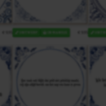
€ 9,95
€ 9,95
ONTWERP
IN MANDJE
ONTW