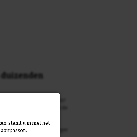
n duizenden
k of tekst waar je naar zocht?
 7700 tegelontwerpen met de
n en gezegden in onze
en, stemt u in met het
zegde die echt bij de ontvanger
n aanpassen.