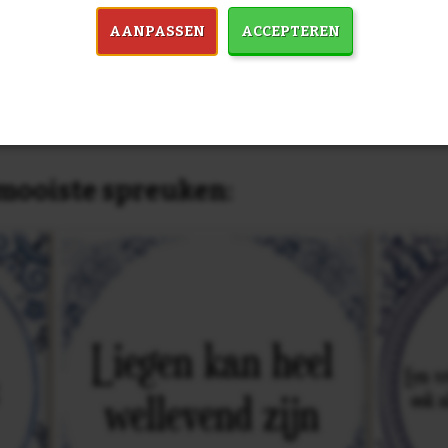
past, of anders
maak je je eigen 
dezelfde prijs!
AANPASSEN
ACCEPTEREN
in 7759 spreuken:
Z
& mooiste spreuken: