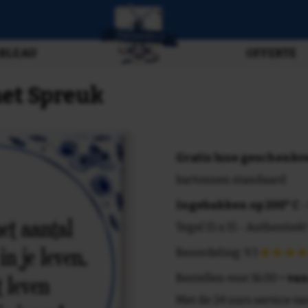
BLEAU
OFFERTE
met Spreuk
Gratis luxe geschenk
kartonnen standaard
Ingebakken op 200° C
-
Tegel 15 x 15 - Authentiek!
Beoordeling: 9.3
Bestellen voor 16.00 =
van
Met de 24 uurs service va