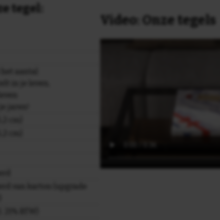
e tegel:
Video: Onze tegels
t het aantal
elt in je leven,
 leven
 je jaren!
,2 cm)
,2 cm)
erd
rd van karton (upgrade
)
cl. 21% BTW)