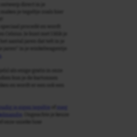
 ontwerp direct in je
maken je tegeltje zoals hier
t!
speciaal procedé en wordt
Celsius. Je kunt met 1 klik je
 het aantal jaren dat telt in je
 je jaren!' in je winkelwagentje
n
.
e(s) als enige gratis in onze
ndien kun je de kartonnen
ken en wordt er een ook een
udig je eigen tegeltje
of
voeg
nkelmandje
. Ongeachte je keuze
ief onze unieke luxe