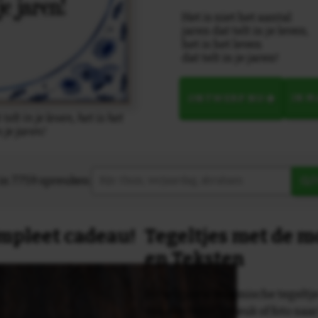
Het is niet het aantal
jaren dat telt in je leven,
het is het leven
dat telt in je jaren!
ONTWERP NU
IN 
telt in je leven, het is het
n je jaren!
in 7759 spreuken:
Z
compleet cadeau!
Tegeltjes met de 
en Teksten
Dit originele keramische tegeltje
van een tekst, spreuk of foto naa