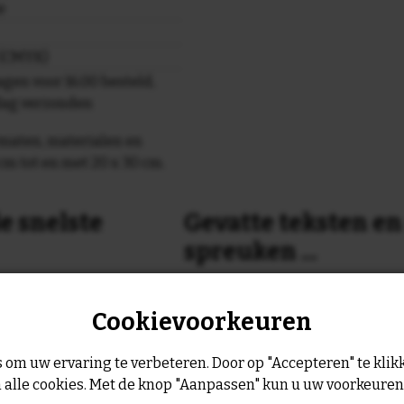
e
r (CMYK)
gen voor 16.00 besteld,
dag verzonden
maten, materialen en
cm tot en met 20 x 30 cm.
e snelste
Gevatte teksten e
spreuken ...
or 16:00 uur dan verzenden
Is dit nog niet helemaal de spreu
Cookievoorkeuren
Geen probleem wij hebben ruim
geltje de volgende werkdag
leukste spreuken, spreekwoorde
collectie.
 om uw ervaring te verbeteren. Door op "Accepteren" te klikk
Er is altijd wel een spreuk of ge
 alle cookies. Met de knop "Aanpassen" kun u uw voorkeure