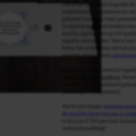
Ook is het uiteraard mogelijk dit
winkelmandje te plaatsen en wij 
getoond voor je op maat gemaak
De opdruk gebeurd middels een 
daarbij ingebakken op 200 graden 
tegeltje met de tekst: 'Het is niet
leven, het is het leven dat telt in
plaatsen òf naar wens
aanpasse
Tegelspreuken.nl levert je tegeltj
luxe geschenkverpakking
. Bove
verpakking als standaard gebrui
plakhanger meegeleverd.
Wacht niet langer
ontwerp eenvo
dit tegeltje direct toe aan je wi
is de prijs € 9,95 per stuk inclus
cadeauverpakking!