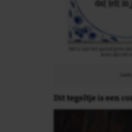
Het is niet het aantal jaren dat 
leven dat telt i
Zoek 
Dit tegeltje is een 