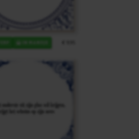
€ 9,95
ERP
IN MANDJE