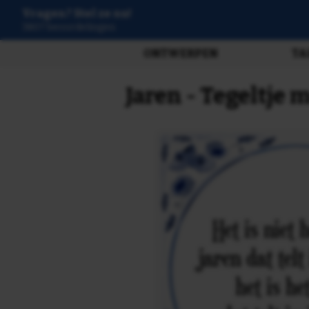
Vragen? Stel ze nu!
99% beveelt ons aan
ONTWERPEN
TA
Jaren - Tegeltje 