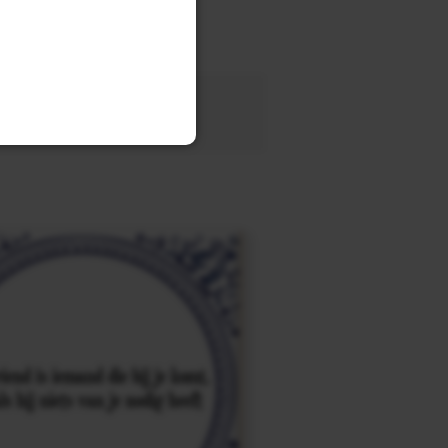
tegel
met eigen tekst voor
OEK