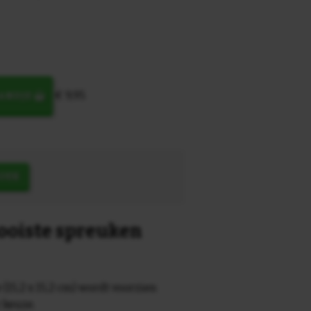
€ 9,95
MANDJE
OEK
mooiste spreuken
 (15,2 x 15,2 cm) wordt voorzien
r keuze.