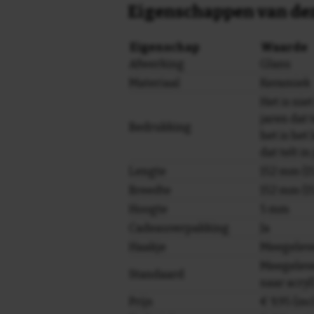
Eigenschappen van dez
Eigenschap
Waarde
Afwerking
Glans
Materiaal
Keramiek
Het is nie
jaren dat t
Bedrukking
het is het
dat telt in
Lengte
152 mm (15
Breedte
152 mm (15
Hoogte
5 mm
Cadeauverpakking
Ja
Haakje
Meegelev
Meegeleve
Standaard
naar acryl
Prijs
€ 9,95 (in