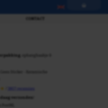
CONTACT
verpakking
, ophanghaakje &
 Geen Sticker - Keramische
/
3807 recensies
daag verzonden
!
n PostNL