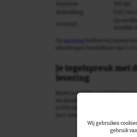
Resolutie
300 dpi
Bedrukking
Full Colo
Op werkda
Levertijd
dezelfde 
Op
aanvraag
hebben wij andere for
afwerkingen beschikbaar van 5 x 5 
Je tegelspreuk met d
levering
Bestel je tegeltje op werkdagen vo
wij dezelfde dag nog!
In 95% van de gevallen wordt je te
(incl. zaterdag) geleverd.
Wij gebruiken cookies
gebruik van