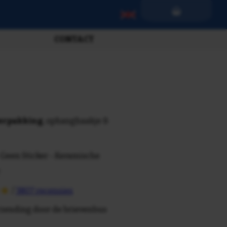
CONTACT
verpakking
, ophanghaakje &
 Geen Sticker - Keramische
/
3807 recensies
rzending door de brievenbus