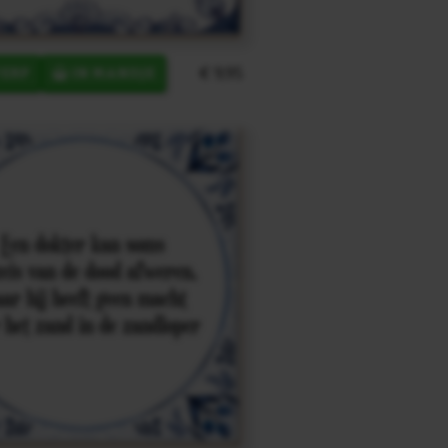
€ 9,95
ERP
IN MANDJE