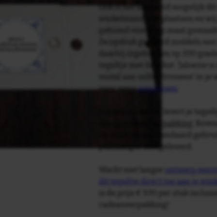
Ook is het uiteraard mogelijk dit
winkelmandje te plaatsen en wij 
getoond voor je op maat gemaak
De opdruk gebeurd middels een 
daarbij ingebakken op 200 graden 
tegeltje met de tekst: 'Jaloezie 
vooral aan zelfvertrouwen' in je
naar wens
aanpassen
.
Tegelspreuken.nl levert je tegeltj
luxe geschenkverpakking
. Bove
verpakking als standaard gebrui
plakhanger meegeleverd.
Wacht niet langer
ontwerp eenvo
dit tegeltje direct toe aan je wi
is de prijs € 9,95 per stuk inclus
cadeauverpakking!