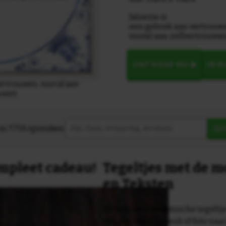
Jaloezie is
een gebrek aan vertrouw
vooral aan zelfvertrouwe
ONTWERP NU
IN 
vertrouwen, vooral aan
ouwen
in 7759 spreuken:
Z
compleet cadeau!
Tegeltjes met de 
en Teksten
Dit originele keramische tegeltje
van een tekst, spreuk of foto naa