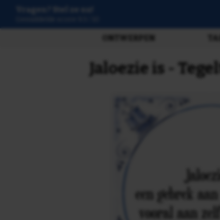
Vragen? Stel ze nu!
3807 beoordelingen
ONTWERPEN
TA
Jaloezie is - Teg