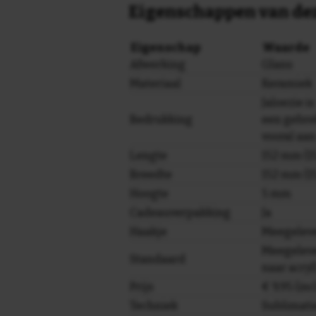
Eigenschappen van dez
Eigenschap
Waarde
Afwerking
Glans
Materiaal
Keramiek
Jaloezie is
Bedrukking
een gebre
vooral aa
Lengte
152 mm (15
Breedte
152 mm (15
Hoogte
5 mm
Cadeauverpakking
Ja
Haakje
Meegelev
Meegeleve
Standaard
naar acryl
Prijs
€ 9,95 (in
Techniek
Sublimati