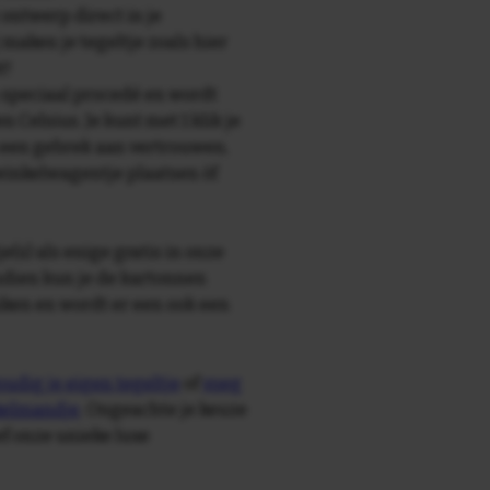
 ontwerp direct in je
maken je tegeltje zoals hier
t!
speciaal procedé en wordt
Celsius. Je kunt met 1 klik je
is een gebrek aan vertrouwen,
 winkelwagentje plaatsen òf
e(s) als enige gratis in onze
ndien kun je de kartonnen
ken en wordt er een ook een
udig je eigen tegeltje
of
voeg
nkelmandje
. Ongeachte je keuze
ief onze unieke luxe