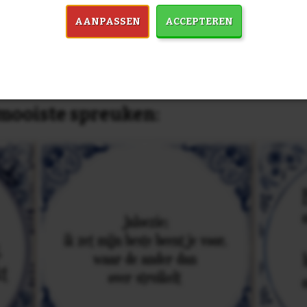
dezelfde prijs!
AANPASSEN
ACCEPTEREN
in 7759 spreuken:
Z
& mooiste spreuken: