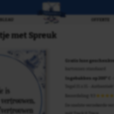
BLEAU
OFFERTE
eltje met Spreuk
Gratis luxe geschenk
kartonnen standaard
Ingebakken op 200° C
-
Tegel 15 x 15 - Authentiek!
Beoordeling: 9.3
De snelste verzekerde ve
mét Track & Trace.