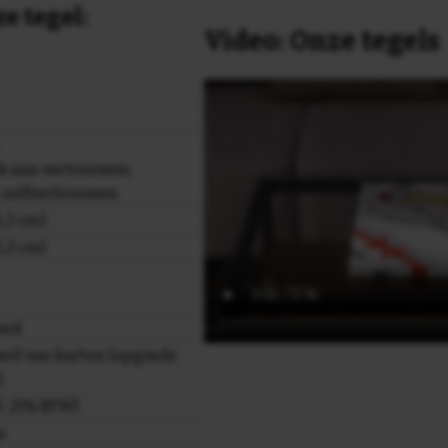
e tegel:
Video: Onze tegels
k aan vertrouwen,
n zelfvertrouwen
,2 cm)
,2 cm)
erd
rd van karton (upgrade
)
cl. 21% BTW)
e