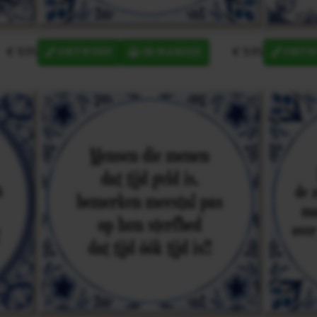
€ 9,95
€ 9,95
ONTWERP
IN MANDJE
ONTW