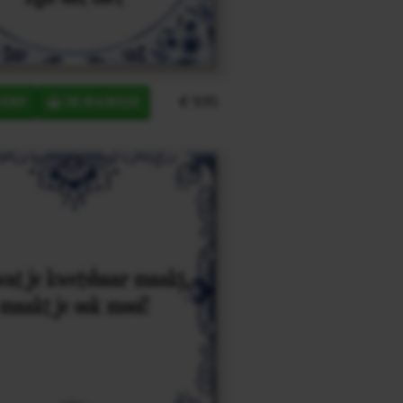
€ 9,95
ERP
IN MANDJE