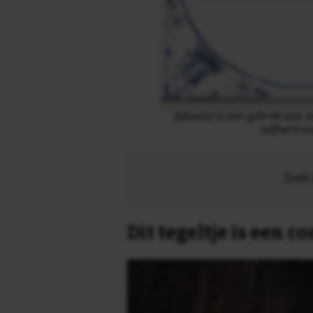
Jaloezie is een gebrek aan 
zelfvertr
Zoek 
Dit tegeltje is een 