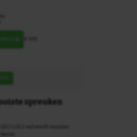
en,
n
€ 9,95
MANDJE
OEK
mooiste spreuken
 (15,2 x 15,2 cm) wordt voorzien
r keuze.