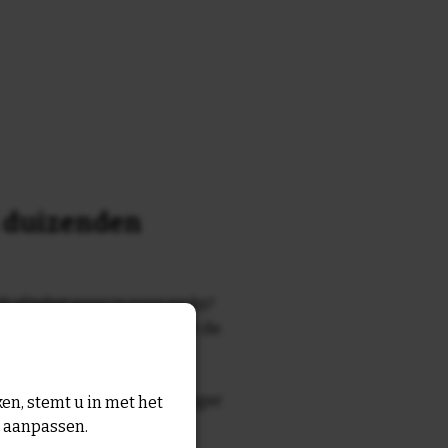
n duizenden
k of tekst waar je naar zocht?
 7700 tegelontwerpen met de
n en gezegden in onze
zegde die echt bij de ontvanger
en, stemt u in met het
tegel
met eigen tekst voor
n aanpassen.