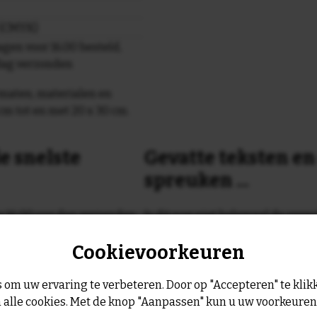
r (CMYK)
gen voor 16.00 besteld,
dag verzonden
maten, materialen en
cm tot en met 20 x 30 cm.
e snelste
Gevatte teksten e
spreuken ...
or 16:00 uur dan verzenden
Is dit nog niet helemaal de spreu
Geen probleem wij hebben ruim
Cookievoorkeuren
geltje de volgende werkdag
leukste spreuken, spreekwoorde
collectie.
Er is altijd wel een spreuk of ge
 om uw ervaring te verbeteren. Door op "Accepteren" te klikk
past, of anders
maak je je eigen 
 alle cookies. Met de knop "Aanpassen" kun u uw voorkeure