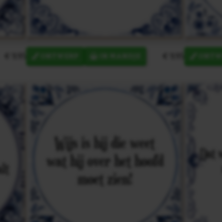
€ 9,95
€ 9,95
ONTWERP
IN MANDJE
ONTW