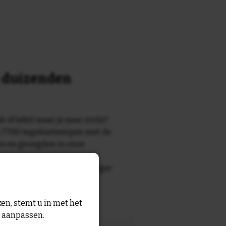
n duizenden
k of tekst waar je naar zocht?
 7700 tegelontwerpen met de
n en gezegden in onze
zegde die echt bij de ontvanger
tegel
met eigen tekst voor
en, stemt u in met het
n aanpassen.