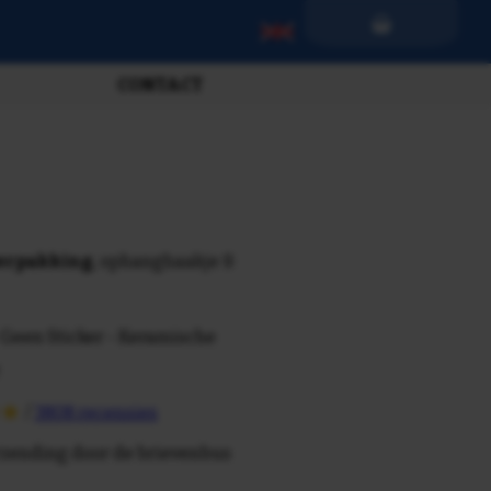
CONTACT
verpakking
, ophanghaakje &
 Geen Sticker - Keramische
/
3808 recensies
rzending door de brievenbus