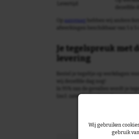
Levertijd
dezelfde 
Op
aanvraag
hebben wij andere for
afwerkingen beschikbaar van 5 x 5 
Je tegelspreuk met d
levering
Bestel je tegeltje op werkdagen vo
wij dezelfde dag nog!
In 95% van de gevallen wordt je te
(incl. zaterdag) geleverd.
Wij gebruiken cookies
gebruik van