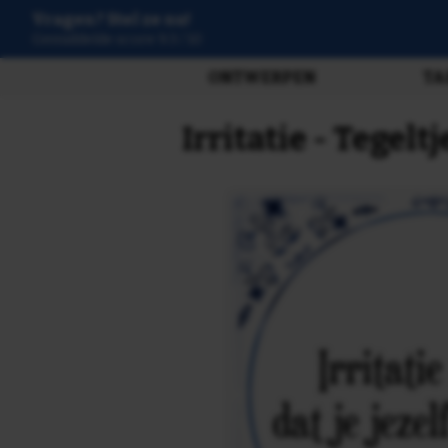
Vragen? Stel ze nu!
3808 beoordelingen
ONTWERPEN
TA
Irritatie - Tegel