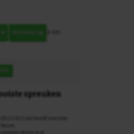
€ 9,95
N
IN MANDJE
OEK
mooiste spreuken
 (15,2 x 15,2 cm) wordt voorzien
r keuze.
 ontwerp direct in je