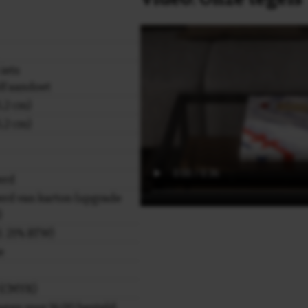
 iets
elf aandoet
,2 cm)
,2 cm)
erd
rd van karton (upgrade
)
cl. 21% BTW)
e
r (CMYK)
gen voor 16.00 besteld,