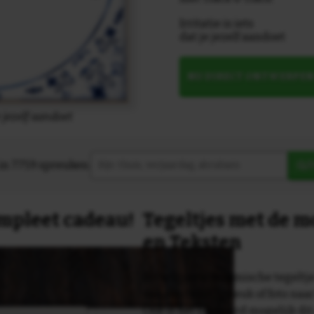
Irritatie is iets
dat je jezelf aandoet
NU DIRECT ONTWERPE
je jezelf aandoet
in 7759 spreuken:
Z
compleet cadeau!
Tegeltjes met de 
en Teksten
Dit originele keramische tegeltje
van een tekst, spreuk of foto naa
Ook is het uiteraard mogelijk dit