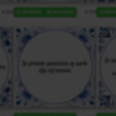
€ 9,95
€ 9,95
ONTWERP
IN MANDJE
ONTW