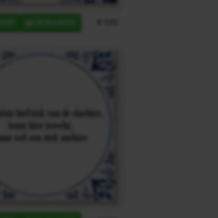
€ 9,95
ERP
IN MANDJE