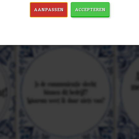
in 7759 spreuken:
Z
AANPASSEN
ACCEPTEREN
& mooiste spreuken: