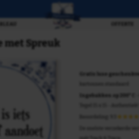
BLEAU
OFFERTE
tje met Spreuk
Gratis luxe geschenk
kartonnen standaard
Ingebakken op 200° C
-
Tegel 15 x 15 - Authentiek!
Beoordeling: 9.3
De snelste verzekerde ve
mét Track & Trace.