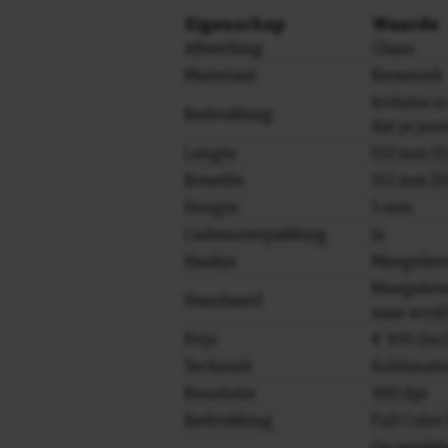
Eigenschap
Waarde
Afwerking
Glans
Materiaal
Keramiek
Irritatie is
Bedrukking
dat je jez
Lengte
152 mm (15
Breedte
152 mm (15
Hoogte
5 mm
Cadeauverpakking
Ja
Haakje
Meegelev
Meegeleve
Standaard
naar acryl
Prijs
€ 9,95 (in
Techniek
Sublimati
Resolutie
300 dpi
Bedrukking
Full Colo
Op werkda