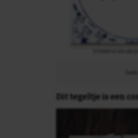
Irritatie is iets dat 
Zoek 
Dit tegeltje is een 