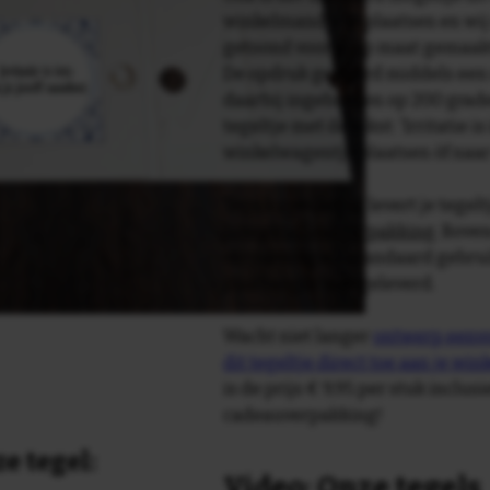
winkelmandje te plaatsen en wij 
getoond voor je op maat gemaak
De opdruk gebeurd middels een 
daarbij ingebakken op 200 graden 
tegeltje met de tekst: 'Irritatie is
winkelwagentje plaatsen òf naa
Tegelspreuken.nl levert je tegeltj
luxe geschenkverpakking
. Bove
verpakking als standaard gebrui
plakhanger meegeleverd.
Wacht niet langer
ontwerp eenvo
dit tegeltje direct toe aan je wi
is de prijs € 9,95 per stuk inclus
cadeauverpakking!
e tegel:
Video: Onze tegels