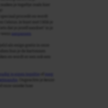
maken je tegeltje zoals hier
t!
speciaal procedé en wordt
Celsius. Je kunt met 1 klik je
 iets dat je jezelf aandoet' in je
r wens
aanpassen
.
e(s) als enige gratis in onze
ndien kun je de kartonnen
ken en wordt er een ook een
udig je eigen tegeltje
of
voeg
nkelmandje
. Ongeachte je keuze
ief onze unieke luxe