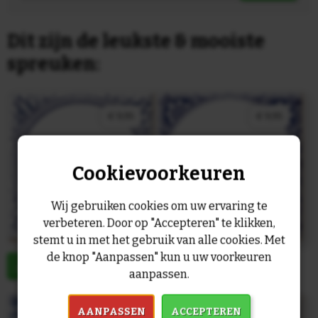
Dit zijn de leukste & mooiste
spreuken:
Cookievoorkeuren
Wij gebruiken cookies om uw ervaring te
verbeteren. Door op "Accepteren" te klikken,
stemt u in met het gebruik van alle cookies. Met
de knop "Aanpassen" kun u uw voorkeuren
aanpassen.
AANPASSEN
ACCEPTEREN