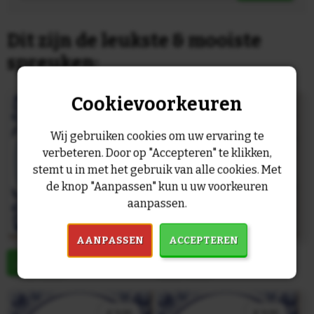
Dit zijn de leukste & mooiste
spreuken:
Cookievoorkeuren
Wij gebruiken cookies om uw ervaring te
verbeteren. Door op "Accepteren" te klikken,
stemt u in met het gebruik van alle cookies. Met
de knop "Aanpassen" kun u uw voorkeuren
aanpassen.
AANPASSEN
ACCEPTEREN