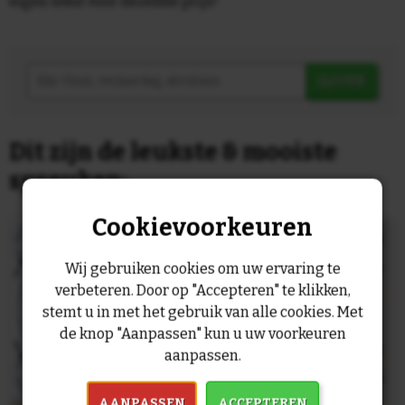
eigen tekst voor dezelfde prijs!
ZOEK
Dit zijn de leukste & mooiste
spreuken:
Cookievoorkeuren
Wij gebruiken cookies om uw ervaring te
verbeteren. Door op "Accepteren" te klikken,
stemt u in met het gebruik van alle cookies. Met
de knop "Aanpassen" kun u uw voorkeuren
aanpassen.
AANPASSEN
ACCEPTEREN