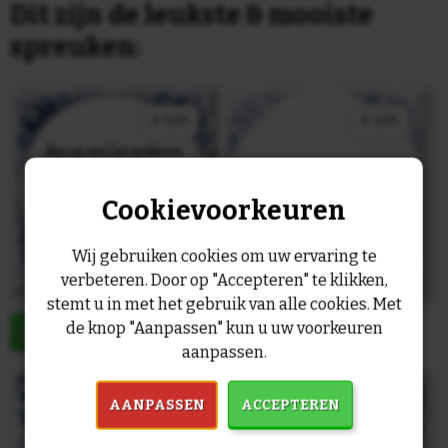
Dit zijn de leukste & mooiste
spreuken:
Cookievoorkeuren
Wij gebruiken cookies om uw ervaring te
verbeteren. Door op "Accepteren" te klikken,
stemt u in met het gebruik van alle cookies. Met
de knop "Aanpassen" kun u uw voorkeuren
aanpassen.
AANPASSEN
ACCEPTEREN