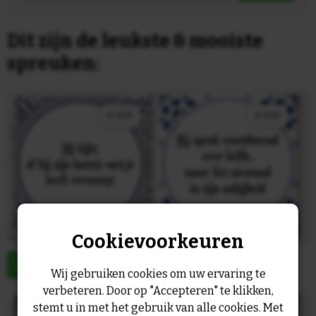
Dit zijn de leukste & mooiste
spreuken:
Cookievoorkeuren
Wij gebruiken cookies om uw ervaring te
verbeteren. Door op "Accepteren" te klikken,
stemt u in met het gebruik van alle cookies. Met