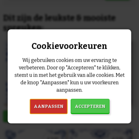
Dit zijn de leukste & mooiste
spreuken:
Cookievoorkeuren
Wij gebruiken cookies om uw ervaring te
verbeteren. Door op "Accepteren" te klikken,
stemt u in met het gebruik van alle cookies. Met
de knop "Aanpassen" kun u uw voorkeuren
aanpassen.
AANPASSEN
ACCEPTEREN