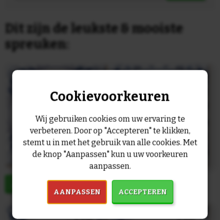
Dit zijn de leukste & mooiste
spreuken:
Cookievoorkeuren
Wij gebruiken cookies om uw ervaring te
verbeteren. Door op "Accepteren" te klikken,
stemt u in met het gebruik van alle cookies. Met
de knop "Aanpassen" kun u uw voorkeuren
aanpassen.
AANPASSEN
ACCEPTEREN