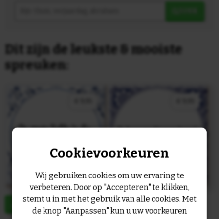
ZOEK
Dit zijn de leukste & mooiste
spreuken:
Cookievoorkeuren
Wij gebruiken cookies om uw ervaring te
verbeteren. Door op "Accepteren" te klikken,
stemt u in met het gebruik van alle cookies. Met
de knop "Aanpassen" kun u uw voorkeuren