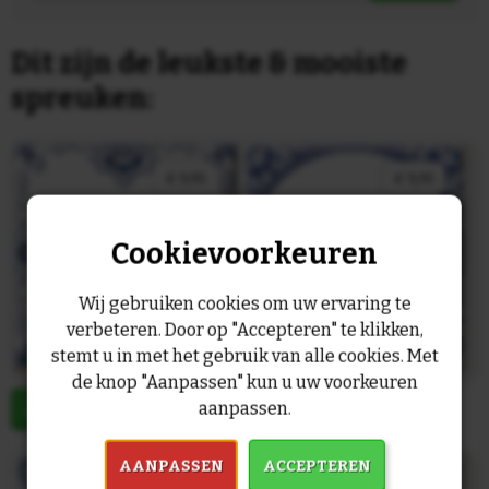
Dit zijn de leukste & mooiste
spreuken:
Cookievoorkeuren
Wij gebruiken cookies om uw ervaring te
verbeteren. Door op "Accepteren" te klikken,
stemt u in met het gebruik van alle cookies. Met
de knop "Aanpassen" kun u uw voorkeuren
aanpassen.
AANPASSEN
ACCEPTEREN