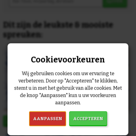
ZOEK
Dit zijn de leukste & mooiste
spreuken:
Cookievoorkeuren
Wij gebruiken cookies om uw ervaring te
verbeteren. Door op "Accepteren" te klikken,
stemt u in met het gebruik van alle cookies. Met
de knop "Aanpassen" kun u uw voorkeuren
aanpassen.
AANPASSEN
ACCEPTEREN