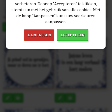
verbeteren. Door op "Accepteren" te klikken,
stemt u in met het gebruik van alle cookies. Met
de knop "Aanpassen" kun u uw voorkeuren
aanpassen.
AANPASSEN
ACCEPTEREN