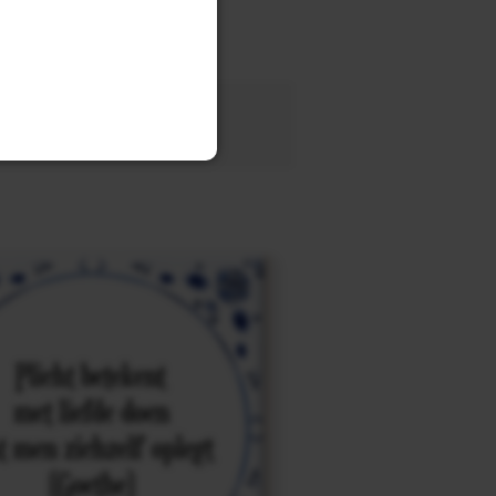
tegel
met eigen tekst voor
OEK