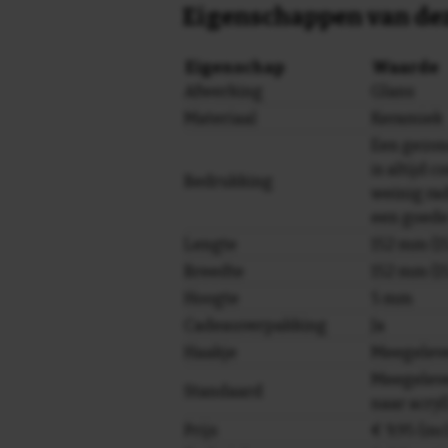
Eigenschappen van dez
Eigenschap
Waarde
Afwerking
Glans
Materiaal
Keramiek
Een gezo
is altijd c
Bedrukking
weinig ra
een goede
Lengte
152 mm (15
Breedte
152 mm (15
Hoogte
5 mm
Cadeauverpakking
Ja
Haakje
Meegelev
Meegeleve
Standaard
naar acryl
Prijs
€ 9,95 (in