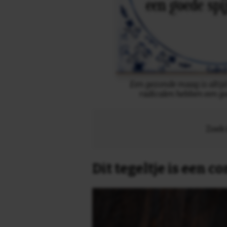
Een gezonde maag is altijd
radicalen hebben een go
Zoek 
Dit tegeltje is een 