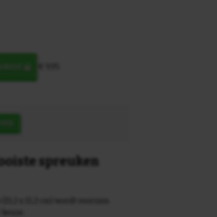
€ 9,95
MANDJE
OEK
mooiste spreuken
 (15,2 x 15,2 cm) wordt voorzien
r keuze.