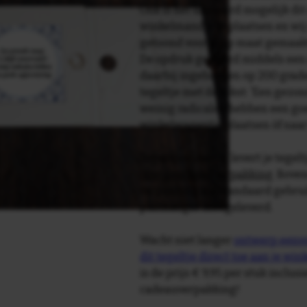
Ook is het uiteraard mogelijk dit
winkelmandje te plaatsen en wij 
getoond voor je op maat gemaak
De opdruk gebeurd middels een 
daarbij ingebakken op 200 graden 
tegeltje met de tekst: 'Een gezon
weinig radicalen hebben een goed
winkelwagentje plaatsen òf naa
Tegelspreuken.nl levert je tegeltj
luxe geschenkverpakking
. Bove
verpakking als standaard gebrui
plakhanger meegeleverd.
Wacht niet langer
ontwerp eenvo
dit tegeltje direct toe aan je wi
is de prijs € 9,95 per stuk inclus
cadeauverpakking!