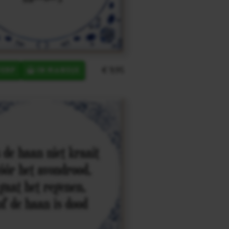
€ 9,95
ERP
IN MANDJE