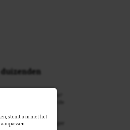
n duizenden
k of tekst waar je naar zocht?
 7700 tegelontwerpen met de
n en gezegden in onze
en, stemt u in met het
zegde die echt bij de ontvanger
n aanpassen.