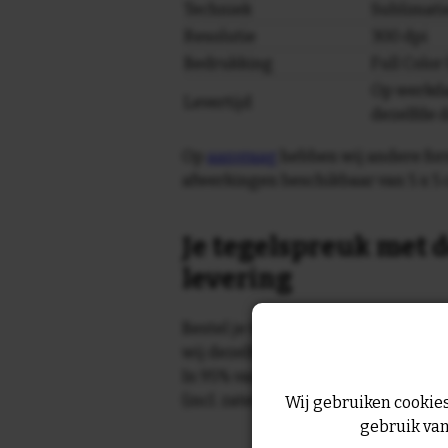
Techniek
Sublimati
Resolutie
300 dpi
Bedrukking
Full Colo
Op werkda
Levertijd
dezelfde 
Op
aanvraag
hebben wij andere for
afwerkingen beschikbaar van 5 x 5 
Je tegelspreuk met d
levering
Bestel je tegeltje op werkdagen vo
wij dezelfde dag nog!
In 95% van de gevallen wordt je te
(incl. zaterdag) geleverd.
Wij gebruiken cookies
gebruik van