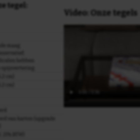
e tegel:
Video: Onze tegels
nde maag
onservatief;
dicalen hebben
 spijsvertering
,2 cm)
,2 cm)
erd
rd van karton (upgrade
)
cl. 21% BTW)