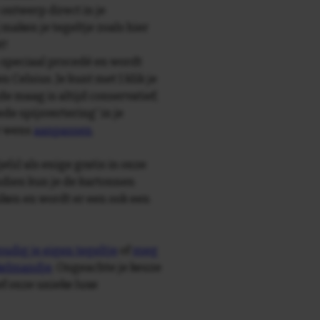
 ontwerp direct in je
maken je tegeltje zoals hier
t!
speciaal procedé en wordt
Celsius. Je kunt met 1 klik je
de maag is altijd conservatief;
e spijsvertering' in je
r wens
aanpassen
.
e(s) als enige gratis in onze
ndien kun je de kartonnen
ken en wordt er een ook een
udig je eigen tegeltje
of
voeg
nkelmandje
. Ongeachte je keuze
ief onze unieke luxe