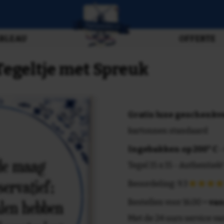
BLEAU
OFFERTE
egeltje met Spreuk
Gratis luxe geschenk
kartonnen standaard
Ingebakken op 200° C
-
Tegel 15 x 15 - Authentiek!
Beoordeling: 9.3
Bestellen voor 16.00 =
van
Met de 24 uurs service va