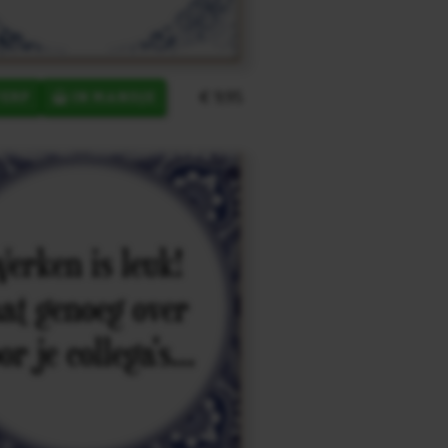
€ 9,95
ERP
IN MANDJE