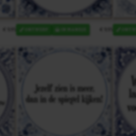
€ 9,95
€ 9,95
ONTWERP
IN MANDJE
ONTW