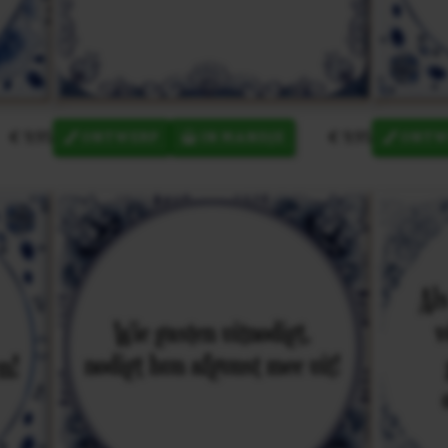
€ 9,95
€ 9,95
ONTWERP
IN MANDJE
ONTW