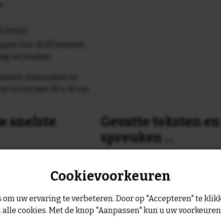
e
r (CMYK)
gen voor 16.00 besteld,
dag verzonden
maten, materialen en
cm tot en met 20 x 30 cm.
e snelste
Gevatte teksten e
spreuken ...
or 16:00 uur dan verzenden
Is dit nog niet helemaal de spreu
Cookievoorkeuren
Geen probleem wij hebben ruim
geltje de volgende werkdag
leukste spreuken, spreekwoorde
collectie.
 om uw ervaring te verbeteren. Door op "Accepteren" te klikk
Er is altijd wel een spreuk of ge
 alle cookies. Met de knop "Aanpassen" kun u uw voorkeure