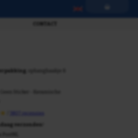
CONTACT
verpakking
, ophanghaakje &
 Geen Sticker - Keramische
/
3807 recensies
daag verzonden
!
n PostNL