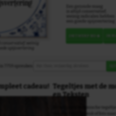
Een gezonde maag
is altijd conservatief;
weinig radicalen hebben
een goede spijsvertering
ONTWERP NU
IN 
 conservatief; weinig
ede spijsvertering
in 7759 spreuken:
Z
compleet cadeau!
Tegeltjes met de 
en Teksten
Dit originele keramische tegeltje
van een tekst, spreuk of foto naa