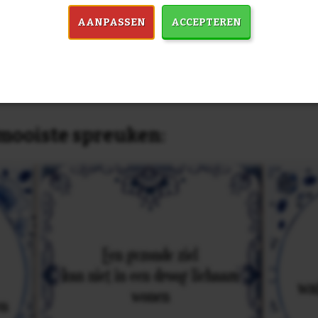
past, of anders
maak je je eigen 
dezelfde prijs!
AANPASSEN
ACCEPTEREN
in 7759 spreuken:
Z
& mooiste spreuken: