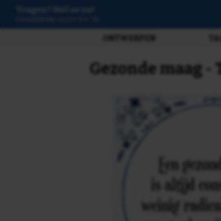
Vragen? Stel ze nu!
3807 beoordelingen
ONTWERPEN
TA
Gezonde maag - T