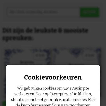
ZOEK
Dit zijn de leukste & mooiste
spreuken:
Cookievoorkeuren
Wij gebruiken cookies om uw ervaring te
verbeteren. Door op "Accepteren" te klikken,
stemt u in met het gebruik van alle cookies. Met
de knop "Aanpassen" kun u uw voorkeuren