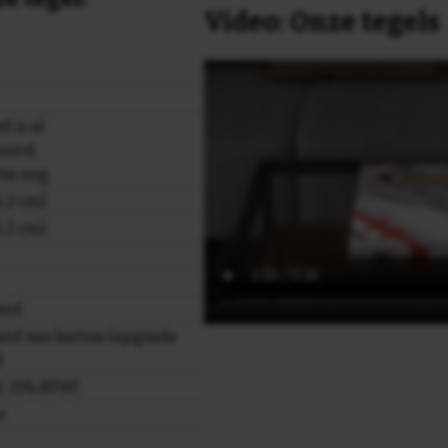
Video: Onze tegels
 is al
eerd,
tie nog
,2 cm)
,2 cm)
erd
rd van karton (upgrade
)
cl. 21% BTW)
e