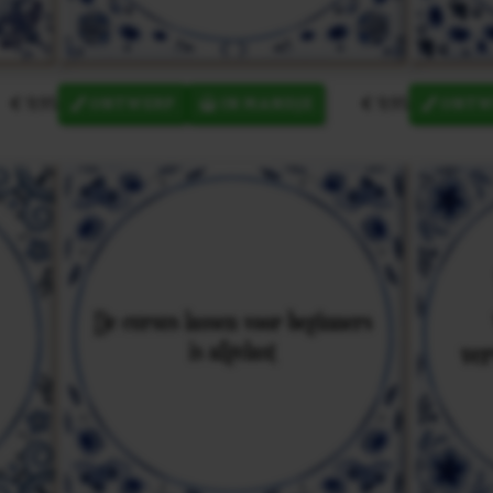
€ 9,95
€ 9,95
ONTWERP
IN MANDJE
ONTW