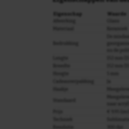
Eigenschap
Waarde
Afwerking
Glans
Materiaal
Keramiek
De misdaad
Bedrukking
georganis
nu de poli
Lengte
152 mm (15
Breedte
152 mm (15
Hoogte
5 mm
Cadeauverpakking
Ja
Haakje
Meegelev
Meegeleve
Standaard
naar acryl
Prijs
€ 9,95 (in
Techniek
Sublimati
Resolutie
300 dpi