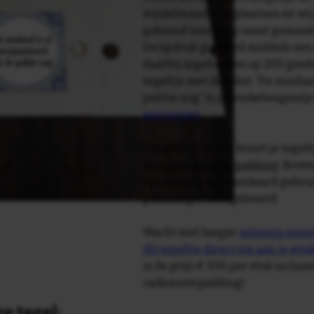
winkelmandje te plaatsen en wij 
getoond voor je op maat gemaak
De opdruk gebeurd middels een 
daarbij ingebakken op 200 graden 
tegeltje met de tekst: 'De misdaa
politie nog' in je winkelwagentj
aanpassen
.
Tegelspreuken.nl levert je tegeltj
luxe geschenkverpakking
. Bove
verpakking als standaard gebrui
plakhanger meegeleverd.
Wacht niet langer
ontwerp eenvo
dit tegeltje direct toe aan je wi
is de prijs € 9,95 per stuk inclus
cadeauverpakking!
e tegel: