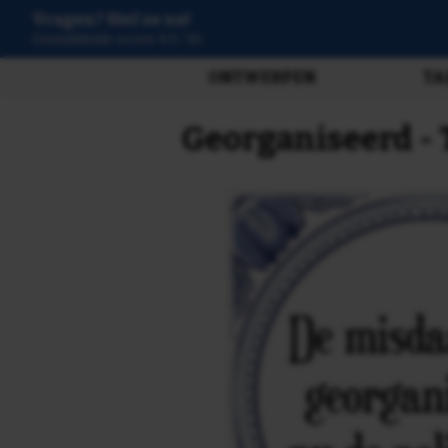
Vragen? Stel ze nu!
3808 beoordelingen
ONTWERPEN
TA
Georganiseerd - 