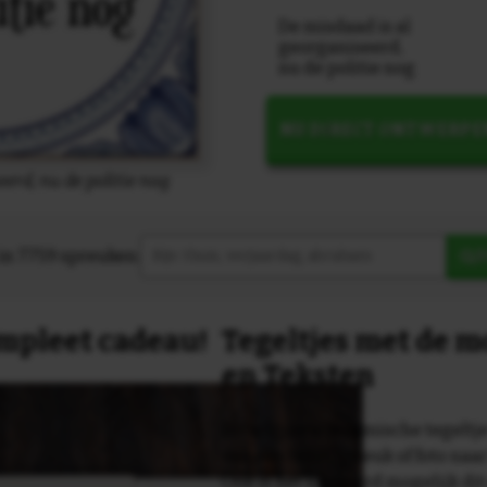
De misdaad is al
georganiseerd,
nu de politie nog
NU DIRECT ONTWERPE
erd, nu de politie nog
in 7759 spreuken:
Z
compleet cadeau!
Tegeltjes met de 
en Teksten
Dit originele keramische tegeltje
van een tekst, spreuk of foto naa
Ook is het uiteraard mogelijk dit