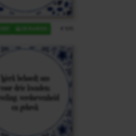
€ 9,95
ERP
IN MANDJE