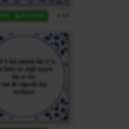
€ 9,95
ERP
IN MANDJE