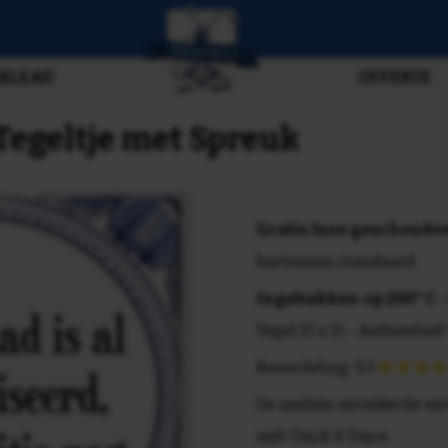
BLEAU
OFFERTE
Tegeltje met Spreuk
Gratis luxe geschenk
kartonnen standaard
Ingebakken op 200° C
-
Tegel 15 x 15 - Authentiek!
Beoordeling: 9.3
De snelste verzekerde ve
mét Track & Trace.