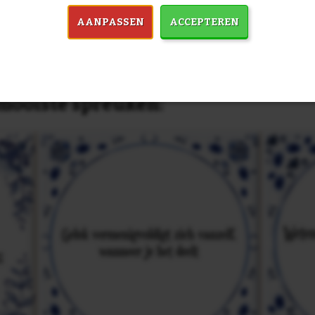
AANPASSEN
ACCEPTEREN
in 7759 spreuken:
Z
& mooiste spreuken: