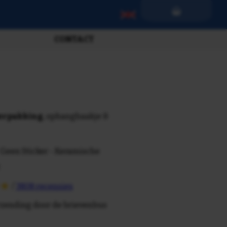
CONTACT
verpakking
, ophanghaakje &
 Geen Sticker - Keramische
/
3808 recensies
rzending door de brievenbus