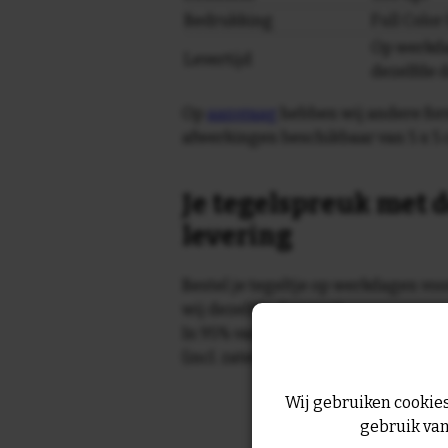
Bedrukking
Full Colo
Op werkda
Levertijd
dezelfde 
Op
aanvraag
hebben wij andere for
afwerkingen beschikbaar van 5 x 5 
Je tegelspreuk met d
levering
Bestel je tegeltje op werkdagen vo
wij dezelfde dag nog!
In 95% van de gevallen wordt je te
(incl. zaterdag) geleverd.
Wij gebruiken cookies
gebruik van