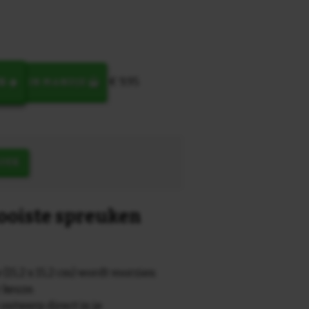
€ 9,95
N
IN MANDJE
OEK
mooiste spreuken
 (15,2 x 15,2 cm) wordt voorzien
r keuze.
 ontwerp direct in je