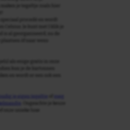
maken je tegeltje zoals hier
t!
speciaal procedé en wordt
Celsius. Je kunt met 1 klik je
d is al georganiseerd, nu de
e plaatsen òf naar wens
e(s) als enige gratis in onze
ndien kun je de kartonnen
ken en wordt er een ook een
udig je eigen tegeltje
of
voeg
nkelmandje
. Ongeachte je keuze
ief onze unieke luxe