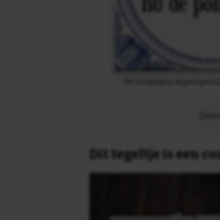
De misdaad is al georganise
Zoek 
Dit tegeltje is een 