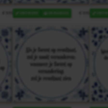
€ 9,95
€ 9,95
ONTWERP
IN MANDJE
ONTW