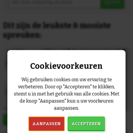
ZOEK
Dit zijn de leukste & mooiste
spreuken:
Cookievoorkeuren
Wij gebruiken cookies om uw ervaring te
verbeteren. Door op "Accepteren" te klikken,
stemt u in met het gebruik van alle cookies. Met
de knop "Aanpassen" kun u uw voorkeuren
aanpassen.
AANPASSEN
ACCEPTEREN