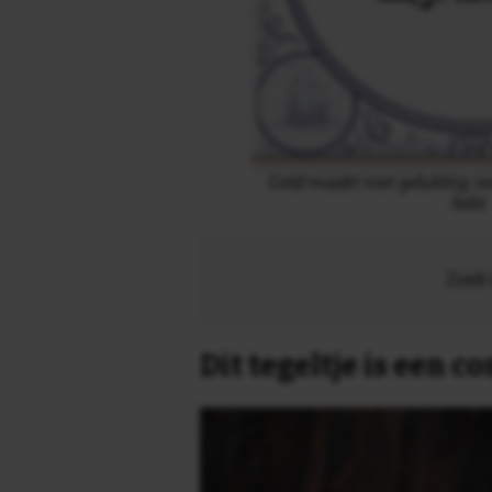
Geld maakt niet gelukkig; voo
hebt
Zoek 
Dit tegeltje is een 