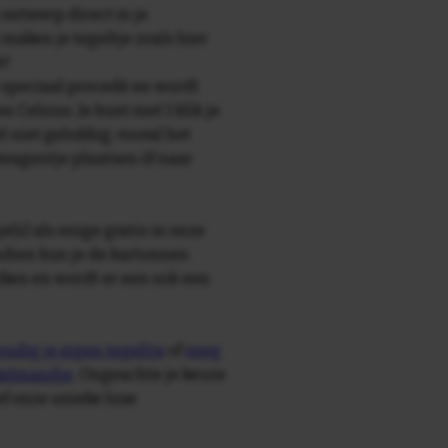
 ontwerp direct in je
maken je tegeltje zoals hier
t!
speciaal procedé en wordt
Celsius. Je kunt met 1 klik je
t niet gelukkig; vooral het
elwagentje plaatsen òf naar
e(s) als enige gratis in onze
ndien kun je de kartonnen
ken en wordt er een ook een
udig je eigen tegeltje
of
voeg
nkelmandje
. Ongeachte je keuze
ief onze unieke luxe