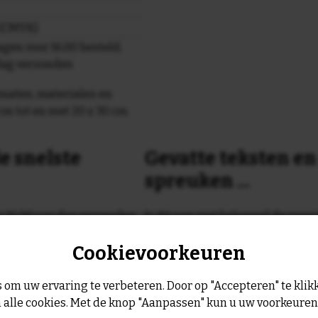
r (CMYK)
gen voor 16.00 besteld,
dag verzonden
maten, materialen en
cm tot en met 20 x 30 cm.
e snelste
Gevatte teksten e
spreuken ...
or 16:00 uur dan verzenden
Is dit nog niet helemaal de spreu
Geen probleem wij hebben ruim
Cookievoorkeuren
geltje de volgende werkdag
leukste spreuken, spreekwoorde
collectie.
Er is altijd wel een spreuk of ge
 om uw ervaring te verbeteren. Door op "Accepteren" te klikk
past, of anders
maak je je eigen 
 alle cookies. Met de knop "Aanpassen" kun u uw voorkeure