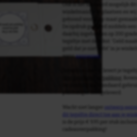
Ook is het uiteraard mogelijk dit
winkelmandje te plaatsen en wij 
getoond voor je op maat gemaak
De opdruk gebeurd middels een 
daarbij ingebakken op 200 graden 
tegeltje met de tekst: 'Geld maak
geld dat je niet hebt' in je wink
wens
aanpassen
.
Tegelspreuken.nl levert je tegeltj
luxe geschenkverpakking
. Bove
verpakking als standaard gebrui
plakhanger meegeleverd.
Wacht niet langer
ontwerp eenvo
dit tegeltje direct toe aan je wi
is de prijs € 9,95 per stuk inclus
cadeauverpakking!