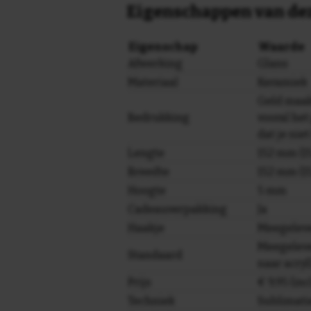
Eigenschappen van dez
Eigenschap
Waarde
Afwerking
Glans
Materiaal
Keramiek
Geld maak
Bedrukking
vooral het
dat je nie
Lengte
152 mm (15
Breedte
152 mm (15
Hoogte
5 mm
Cadeauverpakking
Ja
Haakje
Meegelev
Meegeleve
Standaard
naar acryl
Prijs
€ 9,95 (in
Techniek
Sublimati