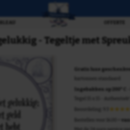
BLEAU
OFFERTE
gelukkig - Tegeltje met Spreu
Gratis luxe geschenk
kartonnen standaard
Ingebakken op 200° C
-
Tegel 15 x 15 - Authentiek!
Beoordeling: 9.3
Bestellen voor 16.00 =
van
Met de 24 uurs service va