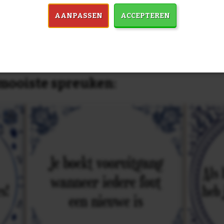
dezelfde prijs!
AANPASSEN
ACCEPTEREN
in 7759 spreuken:
Z
& mooiste spreuken: