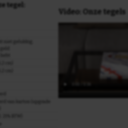
e tegel:
Video: Onze tegels
t niet gelukkig;
 geld
t hebt
,2 cm)
,2 cm)
erd
rd van karton (upgrade
)
cl. 21% BTW)
e