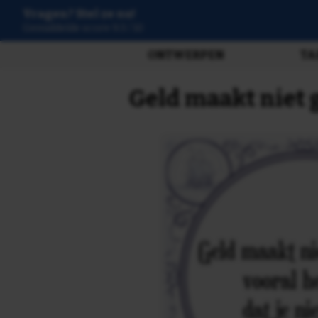
Vragen? Stel ze nu!
3807 beoordelingen
ONTWERPEN
TA
Geld maakt niet 