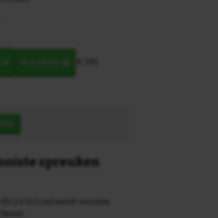
;
€ 9,95
N
IN MANDJE
OEK
mooiste spreuken
 (15,2 x 15,2 cm) wordt voorzien
r keuze.