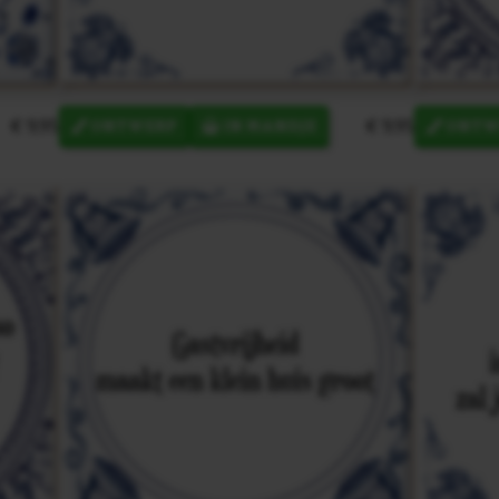
€ 9,95
€ 9,95
ONTWERP
IN MANDJE
ONTW