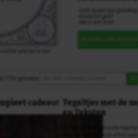
Geld maakt niet gelukkig
vooral het geld
dat je niet hebt
NU DIRECT ONTWERPE
ral het geld dat je niet
in 7759 spreuken:
Z
compleet cadeau!
Tegeltjes met de 
en Teksten
Dit originele keramische tegeltje
van een tekst, spreuk of foto naa