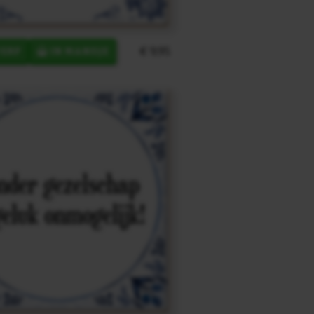
€ 9,95
ERP
IN MANDJE