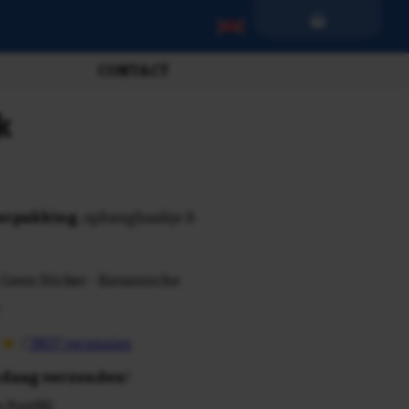
CONTACT
k
verpakking
, ophanghaakje &
 Geen Sticker - Keramische
/
3807 recensies
daag verzonden
!
n PostNL