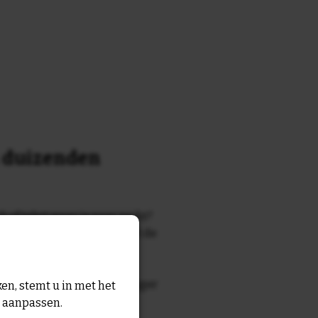
n duizenden
k of tekst waar je naar zocht?
 7700 tegelontwerpen met de
n en gezegden in onze
zegde die echt bij de ontvanger
en, stemt u in met het
tegel
met eigen tekst voor
n aanpassen.