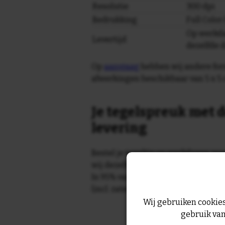
Resolutie
300 dpi
Bedrukking
Full Colo
Op werkda
Levertijd
dezelfde 
Op
aanvraag
hebben wij andere for
afwerkingen beschikbaar van 5 x 5 
Je tegelspreuk met d
levering
Bestel je tegeltje op werkdagen vo
wij dezelfde dag nog!
In 95% van de gevallen wordt je te
(incl. zaterdag) geleverd.
Wij gebruiken cookies
gebruik van