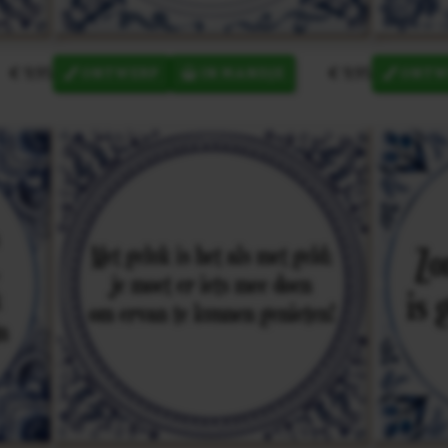
€ 9,95
€ 9,95
ONTWERP
IN MANDJE
ONTW