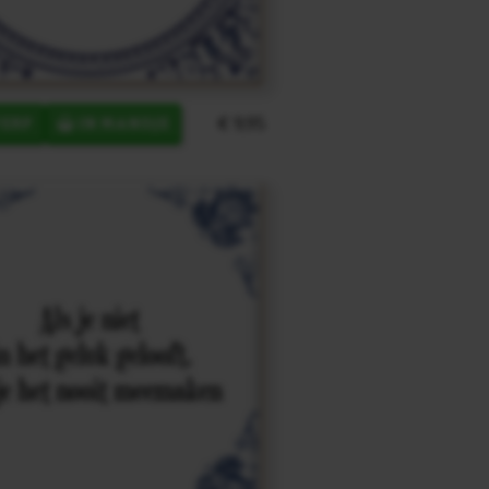
€ 9,95
ERP
IN MANDJE