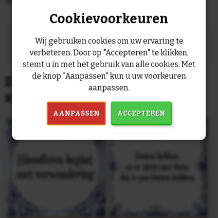
eigen tekst voor dezelfde prijs!
Cookievoorkeuren
Wij gebruiken cookies om uw ervaring te
ZOEK
verbeteren. Door op "Accepteren" te klikken,
stemt u in met het gebruik van alle cookies. Met
de knop "Aanpassen" kun u uw voorkeuren
Dit zijn de leukste & mooiste
aanpassen.
spreuken:
AANPASSEN
ACCEPTEREN