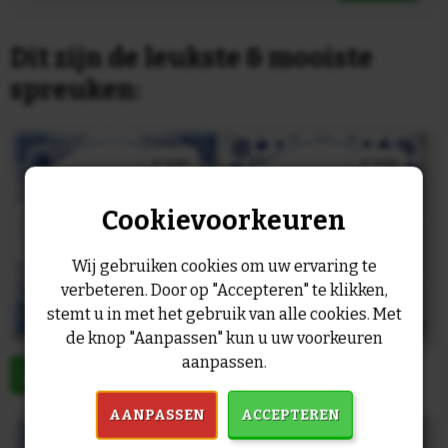
Dit zijn de leukste & mooiste
spreuken:
Cookievoorkeuren
Wij gebruiken cookies om uw ervaring te
verbeteren. Door op "Accepteren" te klikken,
stemt u in met het gebruik van alle cookies. Met
de knop "Aanpassen" kun u uw voorkeuren
aanpassen.
AANPASSEN
ACCEPTEREN