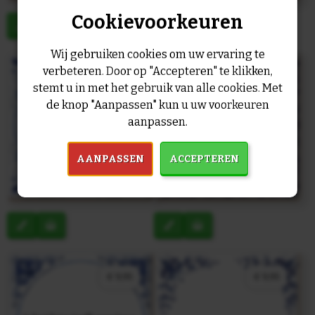
Cookievoorkeuren
Wij gebruiken cookies om uw ervaring te
verbeteren. Door op "Accepteren" te klikken,
stemt u in met het gebruik van alle cookies. Met
de knop "Aanpassen" kun u uw voorkeuren
aanpassen.
AANPASSEN
ACCEPTEREN