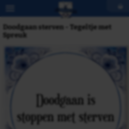
Doodgaan sterven - Tegeltje met
Spreuk