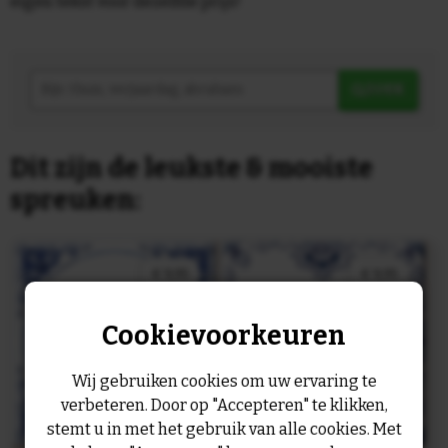
eigen tekst voor dezelfde prijs!
ZOEK
Dit zijn de leukste & mooiste
spreuken:
Cookievoorkeuren
Wij gebruiken cookies om uw ervaring te
verbeteren. Door op "Accepteren" te klikken,
stemt u in met het gebruik van alle cookies. Met