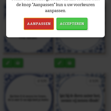
de knop "Aanpassen" kun u uw voorkeuren
aanpassen.
AANPASSEN
ACCEPTEREN